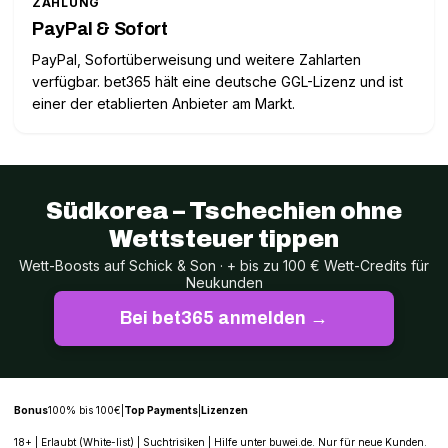
ZAHLUNG
PayPal & Sofort
PayPal, Sofortüberweisung und weitere Zahlarten
verfügbar. bet365 hält eine deutsche GGL-Lizenz und ist
einer der etablierten Anbieter am Markt.
Südkorea – Tschechien ohne
Wettsteuer tippen
Wett-Boosts auf Schick & Son · + bis zu 100 € Wett-Credits für
Neukunden
Bei bet365 anmelden →
Bonus
100% bis 100€
|
Top Payments
|
Lizenzen
18+ | Erlaubt (White-list) | Suchtrisiken | Hilfe unter buwei.de. Nur für neue Kunden.