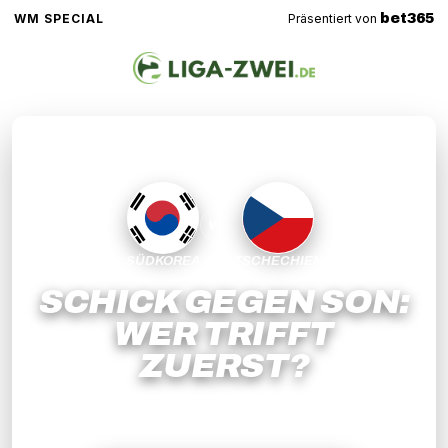
WM SPECIAL
Präsentiert von
bet365
WM 2026 · GRUPPENSPIEL · 12. JUNI · 4:00 UHR
VS
SÜDKOREA
TSCHECHIEN
SCHICK GEGEN SON:
WER TRIFFT
ZUERST?
WETT-BOOSTS: SCHICK 7.00 · SON 6.50 ·
KEINE WETTSTEUER