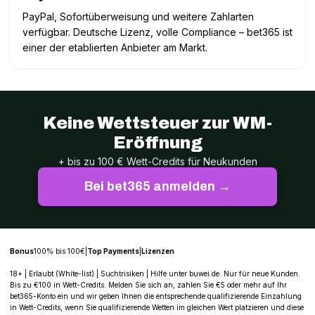
PayPal, Sofortüberweisung und weitere Zahlarten
verfügbar. Deutsche Lizenz, volle Compliance – bet365 ist
einer der etablierten Anbieter am Markt.
Keine Wettsteuer zur WM-
Eröffnung
+ bis zu 100 € Wett-Credits für Neukunden
Bei bet365 anmelden →
Bonus
100% bis 100€
|
Top Payments
|
Lizenzen
18+ | Erlaubt (White-list) | Suchtrisiken | Hilfe unter buwei.de. Nur für neue Kunden.
Bis zu €100 in Wett-Credits. Melden Sie sich an, zahlen Sie €5 oder mehr auf Ihr
bet365-Konto ein und wir geben Ihnen die entsprechende qualifizierende Einzahlung
in Wett-Credits, wenn Sie qualifizierende Wetten im gleichen Wert platzieren und diese