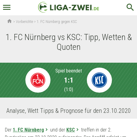
menu
search
home
>
Vorberichte
>
1. FC Nürnberg gegen KSC
1. FC Nürnberg vs KSC: Tipp, Wetten &
Quoten
Spiel beendet
1:1
(
1:0
)
Analyse, Wett Tipps & Prognose für den 23.10.2020
Der
1. FC Nürnberg
und der
KSC
treffen in der 2.