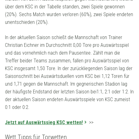
über dem KSC in der Tabelle standen, zwei Spiele gewonnen
(20%). Sechs Match wurden verloren (60%), zwei Spiele endeten
unentschieden (20%).
In der aktuellen Saison schießt die Mannschaft von Trainer
Christian Eichner im Durchschnitt 0,00 Tore pro Auswärtsspiel
und das vornehmlich nach dem Pausentee. Zählt man die
Treffer beider Teams zusammen, fallen pro Auswärtsspiel von
KSC insgesamt 1,50 Tore. In der zurückliegenden Saison lag der
Saisonschnitt bei Auswärtsduellen vom KSC bei 1,12 Toren für
und 1,71 gegen die Mannschaft. Im gegnerischen Stadion lag
der häufigste Endstand der letzten Saison bei1:1, 2:1 oder 1:2. In
der aktuellen Saison endeten Auswärtsspiele von KSC zumeist
0:1 oder 0:2.
Jetzt auf Auswärtssieg KSC wetten!
>>
Wett Tipps für Torwetten