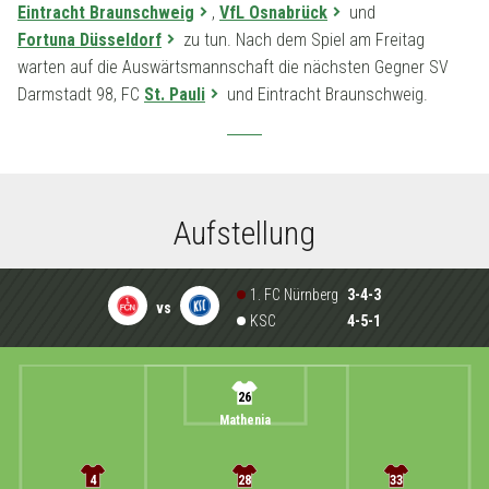
Eintracht Braunschweig
,
VfL Osnabrück
und
Fortuna Düsseldorf
zu tun. Nach dem Spiel am Freitag
warten auf die Auswärtsmannschaft die nächsten Gegner SV
Darmstadt 98, FC
St. Pauli
und Eintracht Braunschweig.
Aufstellung
1. FC Nürnberg
3-4-3
vs
KSC
4-5-1
26
Mathenia
4
28
33