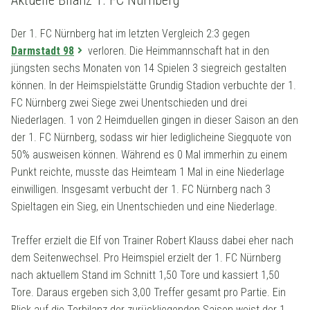
Aktuelle Bilanz 1. FC Nürnberg
Der 1. FC Nürnberg hat im letzten Vergleich 2:3 gegen
Darmstadt 98
verloren. Die Heimmannschaft hat in den
jüngsten sechs Monaten von 14 Spielen 3 siegreich gestalten
können. In der Heimspielstätte Grundig Stadion verbuchte der 1.
FC Nürnberg zwei Siege zwei Unentschieden und drei
Niederlagen. 1 von 2 Heimduellen gingen in dieser Saison an den
der 1. FC Nürnberg, sodass wir hier lediglicheine Siegquote von
50% ausweisen können. Während es 0 Mal immerhin zu einem
Punkt reichte, musste das Heimteam 1 Mal in eine Niederlage
einwilligen. Insgesamt verbucht der 1. FC Nürnberg nach 3
Spieltagen ein Sieg, ein Unentschieden und eine Niederlage.
Treffer erzielt die Elf von Trainer Robert Klauss dabei eher nach
dem Seitenwechsel. Pro Heimspiel erzielt der 1. FC Nürnberg
nach aktuellem Stand im Schnitt 1,50 Tore und kassiert 1,50
Tore. Daraus ergeben sich 3,00 Treffer gesamt pro Partie. Ein
Blick auf die Torbilanz der zurückliegenden Saison weist der 1.