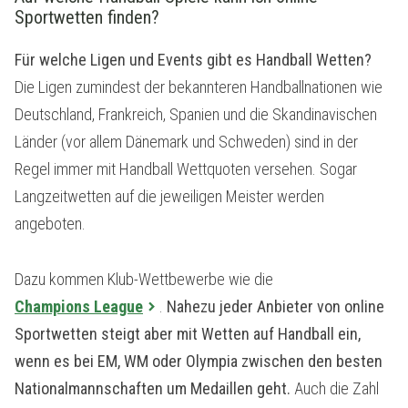
Sportwetten finden?
Für welche Ligen und Events gibt es Handball Wetten?
Die Ligen zumindest der bekannteren Handballnationen wie
Deutschland, Frankreich, Spanien und die Skandinavischen
Länder (vor allem Dänemark und Schweden) sind in der
Regel immer mit Handball Wettquoten versehen. Sogar
Langzeitwetten auf die jeweiligen Meister werden
angeboten.
Dazu kommen Klub-Wettbewerbe wie die
Champions League
.
Nahezu jeder Anbieter von online
Sportwetten steigt aber mit Wetten auf Handball ein,
wenn es bei EM, WM oder Olympia zwischen den besten
Nationalmannschaften um Medaillen geht.
Auch die Zahl