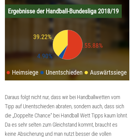
Daraus folgt nicht nur, dass wir bei Handballwetten vom
Tipp auf Unentschieden abraten, sondern auch, dass sich
die „Doppelte Chance“ bei Handball Wett Tipps kaum lohnt.
Da es sehr selten zum Gleichstand kommt, braucht es
keine Absicherung und man nutzt besser die vollen