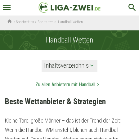
menu
search
home
>
Sportwetten
>
Sportarten
>
Handball Wetten
Handball Wetten
Inhaltsverzeichnis
Zu allen Anbietern mit Handball
keyboard_arrow_right
Beste Wettanbieter & Strategien
Kleine Tore, große Männer – das ist der Trend der Zeit:
Wenn die Handball WM ansteht, blühen auch Handball