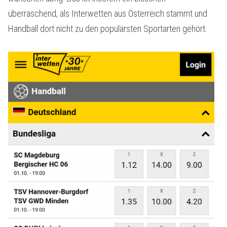
überraschend, als Interwetten aus Österreich stammt und
Handball dort nicht zu den populärsten Sportarten gehört.