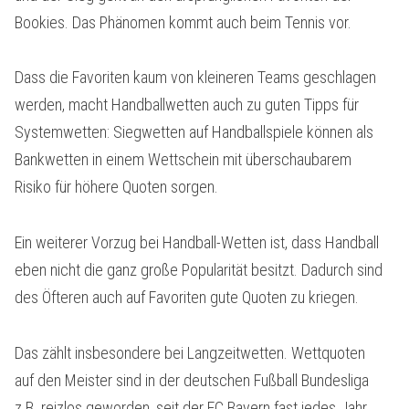
Bookies. Das Phänomen kommt auch beim Tennis vor.
Dass die Favoriten kaum von kleineren Teams geschlagen
werden, macht Handballwetten auch zu guten Tipps für
Systemwetten: Siegwetten auf Handballspiele können als
Bankwetten in einem Wettschein mit überschaubarem
Risiko für höhere Quoten sorgen.
Ein weiterer Vorzug bei Handball-Wetten ist, dass Handball
eben nicht die ganz große Popularität besitzt. Dadurch sind
des Öfteren auch auf Favoriten gute Quoten zu kriegen.
Das zählt insbesondere bei Langzeitwetten. Wettquoten
auf den Meister sind in der deutschen Fußball Bundesliga
z.B. reizlos geworden, seit der FC Bayern fast jedes Jahr