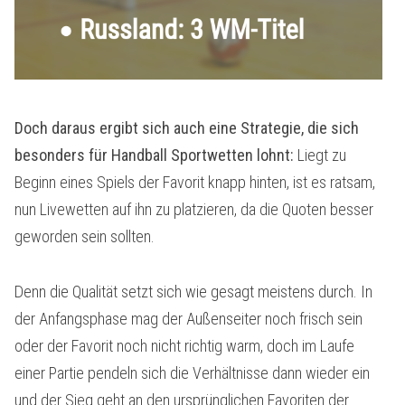
Doch daraus ergibt sich auch eine Strategie, die sich
besonders für Handball Sportwetten lohnt:
Liegt zu
Beginn eines Spiels der Favorit knapp hinten, ist es ratsam,
nun Livewetten auf ihn zu platzieren, da die Quoten besser
geworden sein sollten.
Denn die Qualität setzt sich wie gesagt meistens durch. In
der Anfangsphase mag der Außenseiter noch frisch sein
oder der Favorit noch nicht richtig warm, doch im Laufe
einer Partie pendeln sich die Verhältnisse dann wieder ein
und der Sieg geht an den ursprünglichen Favoriten der