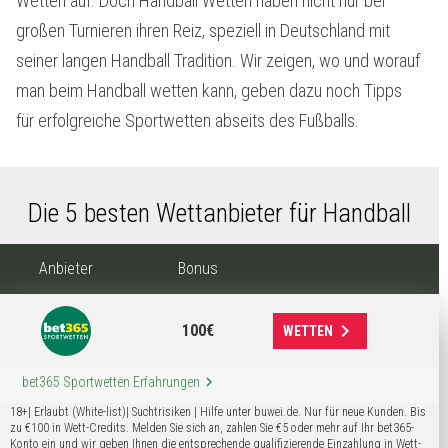
Wetten auf. Doch Handball Wetten haben nicht nur bei
großen Turnieren ihren Reiz, speziell in Deutschland mit
seiner langen Handball Tradition. Wir zeigen, wo und worauf
man beim Handball wetten kann, geben dazu noch Tipps
für erfolgreiche Sportwetten abseits des Fußballs.
Die 5 besten Wettanbieter für Handball
Anbieter
Bonus
keyboard_arrow_right
100€
WETTEN
keyboard_arrow_right
bet365 Sportwetten Erfahrungen
18+| Erlaubt (White-list)| Suchtrisiken | Hilfe unter buwei.de. Nur für neue Kunden. Bis
zu €100 in Wett-Credits. Melden Sie sich an, zahlen Sie €5 oder mehr auf Ihr bet365-
Konto ein und wir geben Ihnen die entsprechende qualifizierende Einzahlung in Wett-