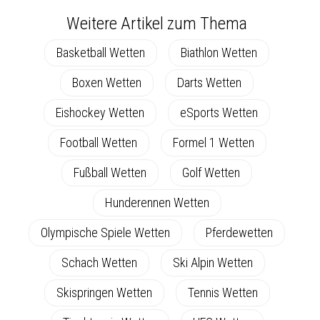
Weitere Artikel zum Thema
Basketball Wetten
Biathlon Wetten
Boxen Wetten
Darts Wetten
Eishockey Wetten
eSports Wetten
Football Wetten
Formel 1 Wetten
Fußball Wetten
Golf Wetten
Hunderennen Wetten
Olympische Spiele Wetten
Pferdewetten
Schach Wetten
Ski Alpin Wetten
Skispringen Wetten
Tennis Wetten