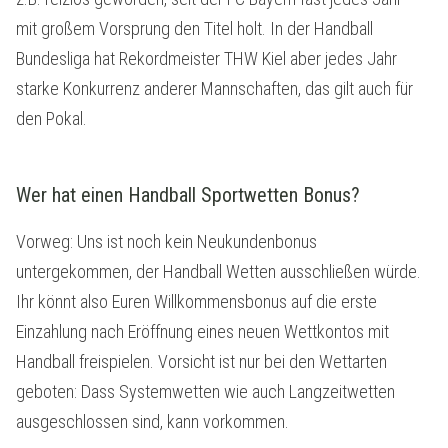
mit großem Vorsprung den Titel holt. In der Handball
Bundesliga hat Rekordmeister THW Kiel aber jedes Jahr
starke Konkurrenz anderer Mannschaften, das gilt auch für
den Pokal.
Wer hat einen Handball Sportwetten Bonus?
Vorweg: Uns ist noch kein Neukundenbonus
untergekommen, der Handball Wetten ausschließen würde.
Ihr könnt also Euren Willkommensbonus auf die erste
Einzahlung nach Eröffnung eines neuen Wettkontos mit
Handball freispielen. Vorsicht ist nur bei den Wettarten
geboten: Dass Systemwetten wie auch Langzeitwetten
ausgeschlossen sind, kann vorkommen.