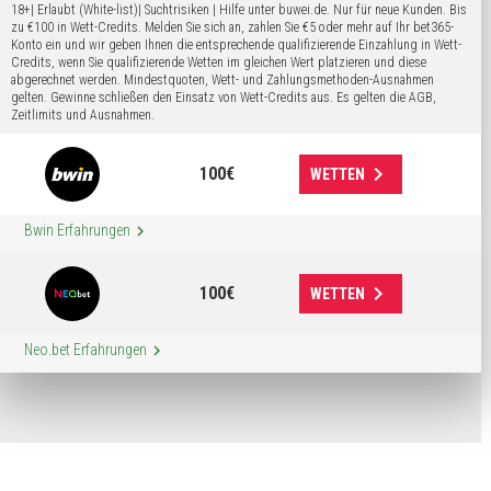
18+| Erlaubt (White-list)| Suchtrisiken | Hilfe unter buwei.de. Nur für neue Kunden. Bis
zu €100 in Wett-Credits. Melden Sie sich an, zahlen Sie €5 oder mehr auf Ihr bet365-
Konto ein und wir geben Ihnen die entsprechende qualifizierende Einzahlung in Wett-
Credits, wenn Sie qualifizierende Wetten im gleichen Wert platzieren und diese
abgerechnet werden. Mindestquoten, Wett- und Zahlungsmethoden-Ausnahmen
gelten. Gewinne schließen den Einsatz von Wett-Credits aus. Es gelten die AGB,
Zeitlimits und Ausnahmen.
keyboard_arrow_right
100€
WETTEN
keyboard_arrow_right
Bwin Erfahrungen
keyboard_arrow_right
100€
WETTEN
keyboard_arrow_right
Neo.bet Erfahrungen