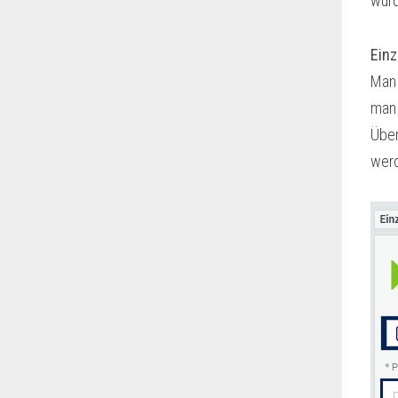
wurd
Einz
Man 
man 
Über
werd