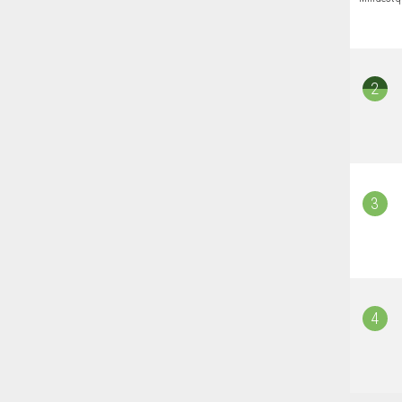
2
3
4