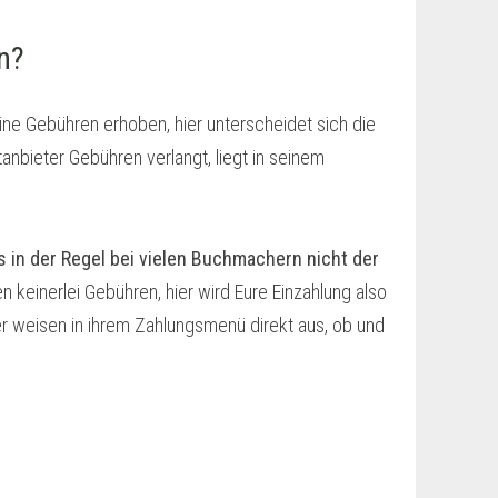
n?
ne Gebühren erhoben, hier unterscheidet sich die
nbieter Gebühren verlangt, liegt in seinem
 in der Regel bei vielen Buchmachern nicht der
keinerlei Gebühren, hier wird Eure Einzahlung also
er weisen in ihrem Zahlungsmenü direkt aus, ob und