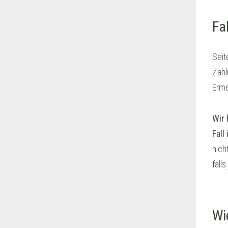
Fa
Seit
Zahl
Erm
Wir 
Fall 
nich
fall
Wi