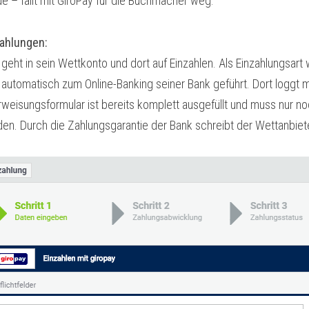
e – fällt mit GiroPay für die Buchmacher weg.
ahlungen:
geht in sein Wettkonto und dort auf Einzahlen. Als Einzahlungsart
automatisch zum Online-Banking seiner Bank geführt. Dort loggt 
weisungsformular ist bereits komplett ausgefüllt und muss nur no
en. Durch die Zahlungsgarantie der Bank schreibt der Wettanbiet