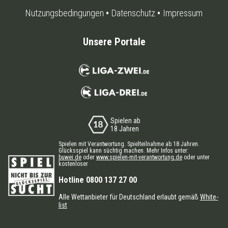
Nutzungsbedingungen
Datenschutz
Impressum
Unsere Portale
Spielen ab
18 Jahren
Spielen mit Verantwortung. Spielteilnahme ab 18 Jahren.
Glücksspiel kann süchtig machen. Mehr Infos unter:
buwei.de
oder
www.spielen-mit-verantwortung.de
oder unter
kostenloser
Hotline 0800 137 27 00
Alle Wettanbieter für Deutschland erlaubt gemäß
White-
list