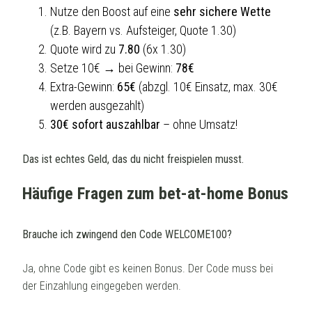
Nutze den Boost auf eine
sehr sichere Wette
(z.B. Bayern vs. Aufsteiger, Quote 1.30)
Quote wird zu
7.80
(6x 1.30)
Setze 10€ → bei Gewinn:
78€
Extra-Gewinn:
65€
(abzgl. 10€ Einsatz, max. 30€
werden ausgezahlt)
30€ sofort auszahlbar
– ohne Umsatz!
Das ist echtes Geld, das du nicht freispielen musst.
Häufige Fragen zum bet-at-home Bonus
Brauche ich zwingend den Code WELCOME100?
Ja, ohne Code gibt es keinen Bonus. Der Code muss bei
der Einzahlung eingegeben werden.