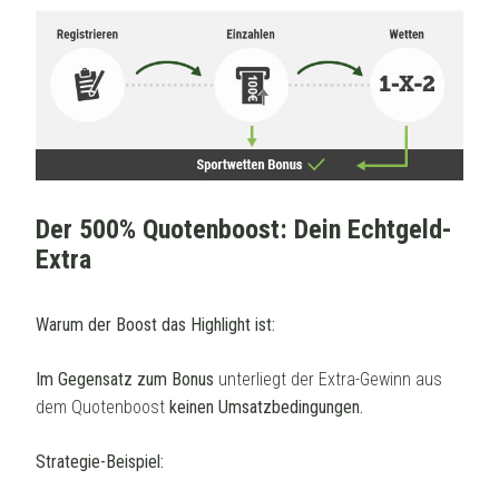
Der 500% Quotenboost: Dein Echtgeld-
Extra
Warum der Boost das Highlight ist:
Im Gegensatz zum Bonus
unterliegt der Extra-Gewinn aus
dem Quotenboost
keinen Umsatzbedingungen.
Strategie-Beispiel: