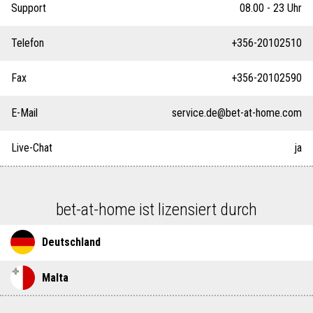
Support
08.00 - 23 Uhr
Telefon
+356-20102510
Fax
+356-20102590
E-Mail
service.de@bet-at-home.com
Live-Chat
ja
bet-at-home ist lizensiert durch
Deutschland
Malta