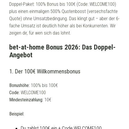
Doppel-Paket: 100% Bonus bis 100€ (Code: WELCOME100)
plus einen einmaligen 500% Quotenboost (versechsfachte
Quote) ohne Umsatzbedingung. Das klingt gut – aber der 6-
fache Umsatz ist deutlich höher als bei Konkurrenten. Wir
zeigen dir, für wen sich das lohnt.
bet-at-home Bonus 2026: Das Doppel-
Angebot
1. Der 100€ Willkommensbonus
Bonushöhe:
100% bis 100€
Code:
WELCOME100
Mindesteinzahlung:
10€
Beispiel:
Du zahlst 100€ ein + Code WELCOME100