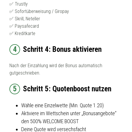
✅ Trustly
✅ Sofortüberweisung / Giropay
✅ Skrill, Neteller
✅ Paysafecard
✅ Kreditkarte
4
Schritt 4: Bonus aktivieren
Nach der Einzahlung wird der Bonus automatisch
gutgeschrieben.
5
Schritt 5: Quotenboost nutzen
Wähle eine Einzelwette (Min. Quote 1.20)
Aktiviere im Wettschein unter „Bonusangebote“
den 500% WELCOME BOOST
Deine Quote wird versechsfacht