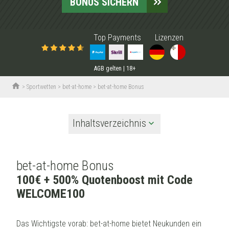
BONUS SICHERN
Top Payments
Lizenzen
AGB gelten | 18+
home
>
Sportwetten
>
bet-at-home
>
bet-at-home Bonus
Inhaltsverzeichnis
bet-at-home Bonus
100€ + 500% Quotenboost mit Code
WELCOME100
Das Wichtigste vorab: bet-at-home bietet Neukunden ein