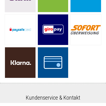
Kundenservice & Kontakt