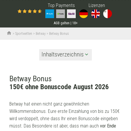
Top Payments
Lizenzen
AGB gelten | 18+
home
>
Sportwetten
>
Betway
>
Betway Bonus
Inhaltsverzeichnis
Betway Bonus
150€ ohne Bonuscode August 2026
Betway hat einen nicht ganz gewöhnlichen
Willkommensbonus. Eure erste Einzahlung von bis zu 150€
wird verdoppelt, ohne dass Ihr einen Bonuscode eingeben
müsst. Das Besondere ist aber, dass man auch
vor Ende