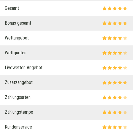
Gesamt
Bonus gesamt
Wettangebot
Wettquoten
Livewetten Angebot
Zusatzangebot
Zahlungsarten
Zahlungstempo
Kundenservice