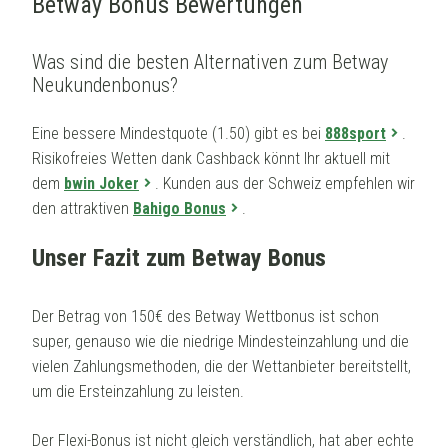
Betway Bonus Bewertungen
Was sind die besten Alternativen zum Betway
Neukundenbonus?
Eine bessere Mindestquote (1.50) gibt es bei
888sport
.
Risikofreies Wetten dank Cashback könnt Ihr aktuell mit
dem
bwin Joker
. Kunden aus der Schweiz empfehlen wir
den attraktiven
Bahigo Bonus
.
Unser Fazit zum Betway Bonus
Der Betrag von 150€ des Betway Wettbonus ist schon
super, genauso wie die niedrige Mindesteinzahlung und die
vielen Zahlungsmethoden, die der Wettanbieter bereitstellt,
um die Ersteinzahlung zu leisten.
Der Flexi-Bonus ist nicht gleich verständlich, hat aber echte