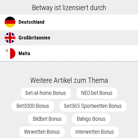
Betway ist lizensiert durch
Deutschland
Großbritannien
Malta
Weitere Artikel zum Thema
bet-at-home Bonus
NEO.bet Bonus
Bet3000 Bonus
bet365 Sportwetten Bonus
Bildbet Bonus
Bahigo Bonus
Wirwetten Bonus
Interwetten Bonus