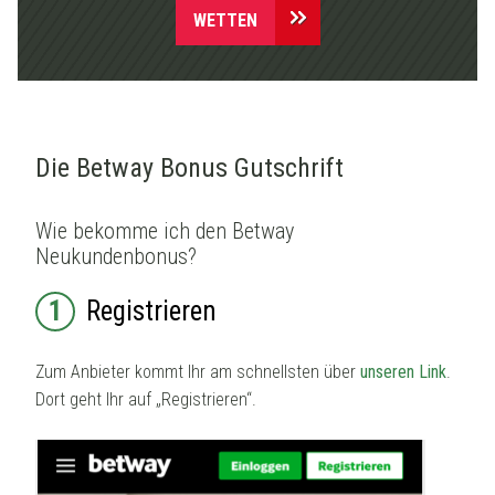
WETTEN
Die Betway Bonus Gutschrift
Wie bekomme ich den
Betway
Neukundenbonus
?
1
Registrieren
Zum Anbieter kommt Ihr am schnellsten über
unseren Link
.
Dort geht Ihr auf „Registrieren“.