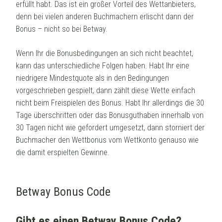
erfüllt habt. Das ist ein großer Vorteil des Wettanbieters,
denn bei vielen anderen Buchmachern erlischt dann der
Bonus – nicht so bei Betway.
Wenn Ihr die Bonusbedingungen an sich nicht beachtet,
kann das unterschiedliche Folgen haben. Habt Ihr eine
niedrigere Mindestquote als in den Bedingungen
vorgeschrieben gespielt, dann zählt diese Wette einfach
nicht beim Freispielen des Bonus. Habt Ihr allerdings die 30
Tage überschritten oder das Bonusguthaben innerhalb von
30 Tagen nicht wie gefordert umgesetzt, dann storniert der
Buchmacher den Wettbonus vom Wettkonto genauso wie
die damit erspielten Gewinne.
Betway Bonus Code
Gibt es einen Betway Bonus Code?