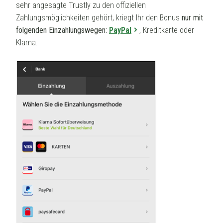
sehr angesagte Trustly zu den offiziellen
Zahlungsmöglichkeiten gehört, kriegt Ihr den Bonus
nur mit
folgenden Einzahlungswegen:
PayPal
, Kreditkarte oder
Klarna.