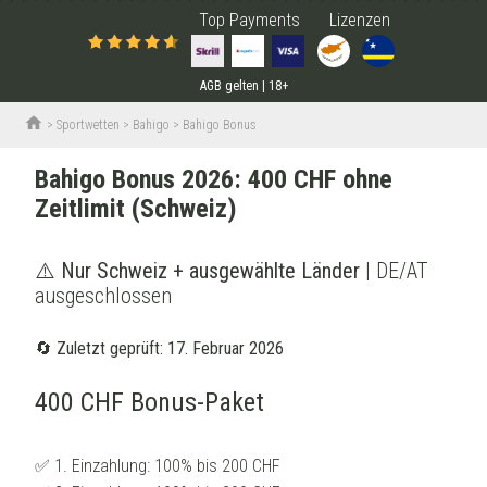
Top Payments
Lizenzen
AGB gelten | 18+
home
>
Sportwetten
>
Bahigo
>
Bahigo Bonus
Bahigo Bonus 2026: 400 CHF ohne
Zeitlimit (Schweiz)
⚠️
Nur Schweiz + ausgewählte Länder
| DE/AT
ausgeschlossen
🔄 Zuletzt geprüft: 17. Februar 2026
400 CHF Bonus-Paket
✅ 1. Einzahlung: 100% bis 200 CHF