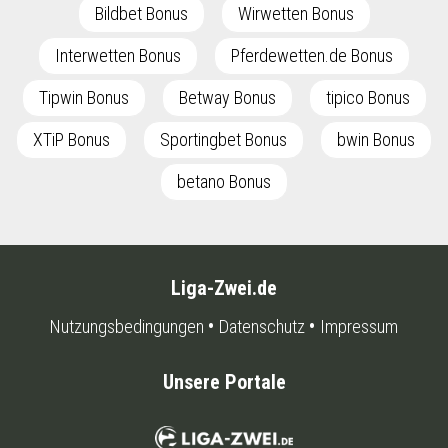
Bildbet Bonus
Wirwetten Bonus
Interwetten Bonus
Pferdewetten.de Bonus
Tipwin Bonus
Betway Bonus
tipico Bonus
XTiP Bonus
Sportingbet Bonus
bwin Bonus
betano Bonus
Liga-Zwei.de
Nutzungsbedingungen
Datenschutz
Impressum
Unsere Portale