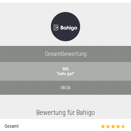
Gesamtbewertung
90%
"sehr gut"
08/26
Bewertung für Bahigo
Gesamt