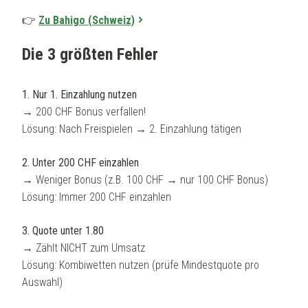
👉
Zu Bahigo (Schweiz)
Die 3 größten Fehler
1. Nur 1. Einzahlung nutzen
→ 200 CHF Bonus verfallen!
Lösung: Nach Freispielen → 2. Einzahlung tätigen
2. Unter 200 CHF einzahlen
→ Weniger Bonus (z.B. 100 CHF → nur 100 CHF Bonus)
Lösung: Immer 200 CHF einzahlen
3. Quote unter 1.80
→ Zählt NICHT zum Umsatz
Lösung: Kombiwetten nutzen (prüfe Mindestquote pro
Auswahl)