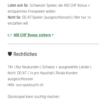
Lohnt sich für:
Schweizer Spieler, die 400 CHF Bonus +
entspanntes Freispielen wollen.
Nicht für:
DE/AT-Spieler (ausgeschlossen) | Wer nur 1x
einzahlen will.
👉
400 CHF Bonus sichern
🛡️ Rechtliches
18+ | Nur Neukunden | Schweiz + ausgewählte Länder |
Nicht: DE/AT | 1x pro Haushalt | Rivalo-Kunden
ausgeschlossen
Hilfe: sos-spielsucht.ch
Glücksspiel kann süchtig machen.