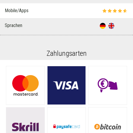
Mobile/Apps
Sprachen
Zahlungsarten