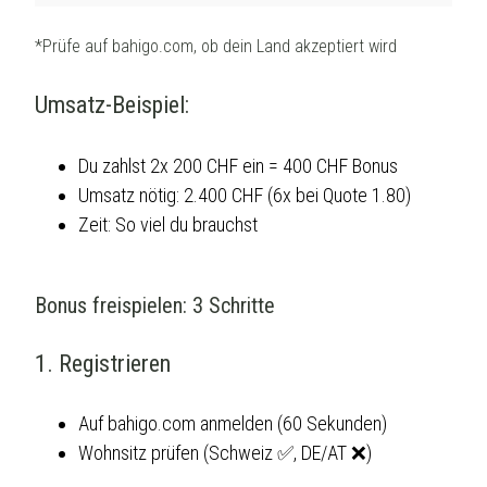
*Prüfe auf bahigo.com, ob dein Land akzeptiert wird
Umsatz-Beispiel:
Du zahlst 2x 200 CHF ein = 400 CHF Bonus
Umsatz nötig: 2.400 CHF (6x bei Quote 1.80)
Zeit: So viel du brauchst
Bonus freispielen: 3 Schritte
1. Registrieren
Auf bahigo.com anmelden (60 Sekunden)
Wohnsitz prüfen (Schweiz ✅, DE/AT ❌)