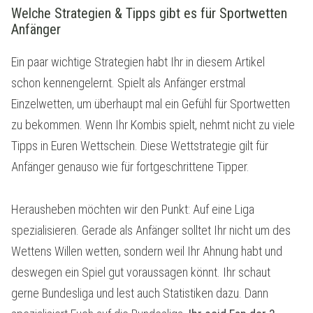
Welche Strategien & Tipps gibt es für Sportwetten
Anfänger
Ein paar wichtige Strategien habt Ihr in diesem Artikel
schon kennengelernt. Spielt als Anfänger erstmal
Einzelwetten, um überhaupt mal ein Gefühl für Sportwetten
zu bekommen. Wenn Ihr Kombis spielt, nehmt nicht zu viele
Tipps in Euren Wettschein. Diese Wettstrategie gilt für
Anfänger genauso wie für fortgeschrittene Tipper.
Herausheben möchten wir den Punkt: Auf eine Liga
spezialisieren. Gerade als Anfänger solltet Ihr nicht um des
Wettens Willen wetten, sondern weil Ihr Ahnung habt und
deswegen ein Spiel gut voraussagen könnt. Ihr schaut
gerne Bundesliga und lest auch Statistiken dazu. Dann