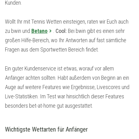
Kunden.
Wollt Ihr mit Tennis Wetten einsteigen, raten wir Euch auch
zu bwin und
Betano
.
Cool:
Bei bwin gibt es einen sehr
großen Hilfe-Bereich, wo Ihr Antworten auf fast sämtliche
Fragen aus dem Sportwetten Bereich findet.
Ein guter Kundenservice ist etwas, worauf vor allem
Anfänger achten sollten. Habt außerdem von Beginn an ein
Auge auf weitere Features wie Ergebnisse, Livescores und
Live-Statistiken. Im Test war hinsichtlich dieser Features
besonders bet-at-home gut ausgestattet.
Wichtigste Wettarten für Anfänger