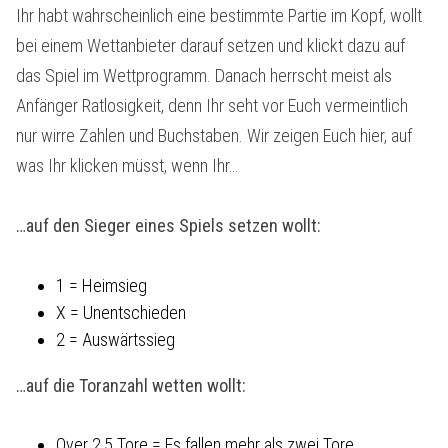
Ihr habt wahrscheinlich eine bestimmte Partie im Kopf, wollt
bei einem Wettanbieter darauf setzen und klickt dazu auf
das Spiel im Wettprogramm. Danach herrscht meist als
Anfänger Ratlosigkeit, denn Ihr seht vor Euch vermeintlich
nur wirre Zahlen und Buchstaben. Wir zeigen Euch hier, auf
was Ihr klicken müsst, wenn Ihr…
…auf den Sieger eines Spiels setzen wollt:
1 = Heimsieg
X = Unentschieden
2 = Auswärtssieg
…auf die Toranzahl wetten wollt:
Over 2,5 Tore = Es fallen mehr als zwei Tore