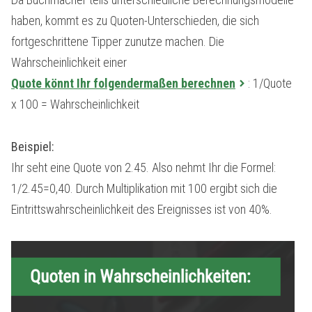
haben, kommt es zu Quoten-Unterschieden, die sich
fortgeschrittene Tipper zunutze machen. Die
Wahrscheinlichkeit einer
Quote könnt Ihr folgendermaßen berechnen
: 1/Quote
x 100 = Wahrscheinlichkeit
Beispiel:
Ihr seht eine Quote von 2.45. Also nehmt Ihr die Formel:
1/2.45=0,40. Durch Multiplikation mit 100 ergibt sich die
Eintrittswahrscheinlichkeit des Ereignisses ist von 40%.