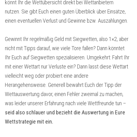
könnt Ihr die Wettübersicht direkt bei Wettanbietern
nutzen. Sie gibt Euch einen guten Überblick über Einsätze,
einen eventuellen Verlust und Gewinne bzw. Auszahlungen.
Gewinnt Ihr regelmäßig Geld mit Siegwetten, also 1×2, aber
nicht mit Tipps darauf, wie viele Tore fallen? Dann könntet
Ihr Euch auf Siegwetten spezialisieren. Umgekehrt: Fahrt Ihr
mit einer Wettart nur Verluste ein? Dann lasst diese Wettart
vielleicht weg oder probiert eine andere
Herangehensweise. Generell bewahrt Euch der Tipp der
Wettauswertung davor, einen Fehler zweimal zu machen,
was leider unserer Erfahrung nach viele Wettfreunde tun –
seid also schlauer und bezieht die Auswertung in Eure
Wettstrategie mit ein.