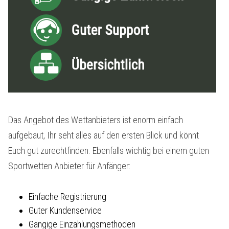
Das Angebot des Wettanbieters ist enorm einfach
aufgebaut, Ihr seht alles auf den ersten Blick und könnt
Euch gut zurechtfinden. Ebenfalls wichtig bei einem guten
Sportwetten Anbieter für Anfänger:
Einfache Registrierung
Guter Kundenservice
Gängige Einzahlungsmethoden