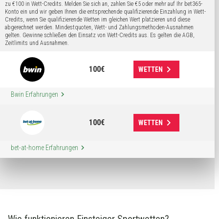
zu €100 in Wett-Credits. Melden Sie sich an, zahlen Sie €5 oder mehr auf Ihr bet365-
Konto ein und wir geben Ihnen die entsprechende qualifizierende Einzahlung in Wett-
Credits, wenn Sie qualifizierende Wetten im gleichen Wert platzieren und diese
abgerechnet werden. Mindestquoten, Wett- und Zahlungsmethoden-Ausnahmen
gelten. Gewinne schließen den Einsatz von Wett-Credits aus. Es gelten die AGB,
Zeitlimits und Ausnahmen.
keyboard_arrow_right
100€
WETTEN
keyboard_arrow_right
Bwin Erfahrungen
keyboard_arrow_right
100€
WETTEN
keyboard_arrow_right
bet-at-home Erfahrungen
Wie funktionieren Einsteiger Sportwetten?