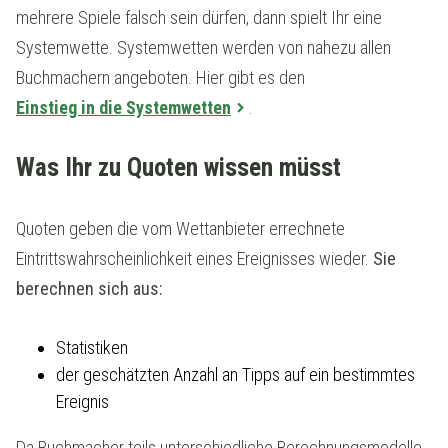
mehrere Spiele falsch sein dürfen, dann spielt Ihr eine
Systemwette. Systemwetten werden von nahezu allen
Buchmachern angeboten. Hier gibt es den
Einstieg in die Systemwetten
.
Was Ihr zu Quoten wissen müsst
Quoten geben die vom Wettanbieter errechnete
Eintrittswahrscheinlichkeit eines Ereignisses wieder.
Sie
berechnen sich aus:
Statistiken
der geschätzten Anzahl an Tipps auf ein bestimmtes
Ereignis
Da Buchmacher teils unterschiedliche Berechnungsmodelle