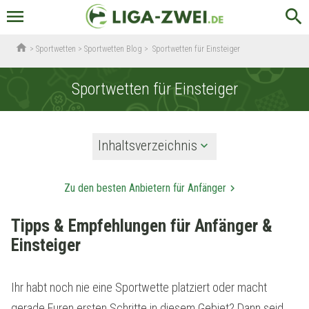
menu
search
home
>
Sportwetten
>
Sportwetten Blog
>
Sportwetten für Einsteiger
Sportwetten für Einsteiger
Inhaltsverzeichnis
Zu den besten Anbietern für Anfänger
keyboard_arrow_right
Tipps & Empfehlungen für Anfänger &
Einsteiger
Ihr habt noch nie eine Sportwette platziert oder macht
gerade Euren ersten Schritte in diesem Gebiet? Dann seid