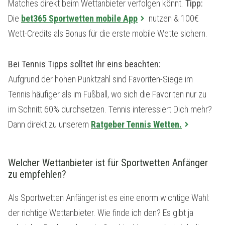
Matches direkt beim Wettanbieter verfolgen könnt.
Tipp:
Die
bet365 Sportwetten mobile App
nutzen & 100€
Wett-Credits als Bonus für die erste mobile Wette sichern.
Bei Tennis Tipps solltet Ihr eins beachten:
Aufgrund der hohen Punktzahl sind Favoriten-Siege im
Tennis häufiger als im Fußball, wo sich die Favoriten nur zu
im Schnitt 60% durchsetzen. Tennis interessiert Dich mehr?
Dann direkt zu unserem
Ratgeber Tennis Wetten.
Welcher Wettanbieter ist für Sportwetten Anfänger
zu empfehlen?
Als Sportwetten Anfänger ist es eine enorm wichtige Wahl:
der richtige Wettanbieter. Wie finde ich den? Es gibt ja