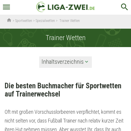
menu
search
home
>
Sportwetten
>
Spezialwetten
>
Trainer Wetten
Trainer Wetten
Inhaltsverzeichnis
Die besten Buchmacher für Sportwetten
auf Trainerwechsel
Oft mit großen Vorschusslorbeeren verpflichtet, kommt es
nicht selten vor, dass Fußball Trainer nach relativ kurzer Zeit
ihren Hut nehmen müssen. Aber wusstet Ihr, dass Ihr auch