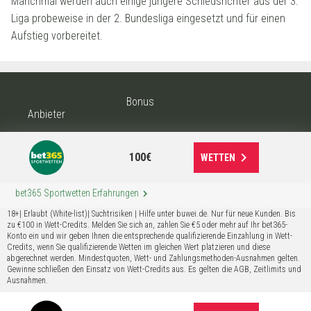
Manchmal werden auch einige jüngere Schiedsrichter aus der 3.
Liga probeweise in der 2. Bundesliga eingesetzt und für einen
Aufstieg vorbereitet.
Bonus
Anbieter
keyboard_arrow_right
100€
WETTEN
keyboard_arrow_right
bet365 Sportwetten Erfahrungen
18+| Erlaubt (White-list)| Suchtrisiken | Hilfe unter buwei.de. Nur für neue Kunden. Bis
zu €100 in Wett-Credits. Melden Sie sich an, zahlen Sie €5 oder mehr auf Ihr bet365-
Konto ein und wir geben Ihnen die entsprechende qualifizierende Einzahlung in Wett-
Credits, wenn Sie qualifizierende Wetten im gleichen Wert platzieren und diese
abgerechnet werden. Mindestquoten, Wett- und Zahlungsmethoden-Ausnahmen gelten.
Gewinne schließen den Einsatz von Wett-Credits aus. Es gelten die AGB, Zeitlimits und
Ausnahmen.