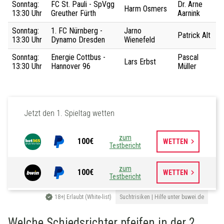
Sonntag:
FC St. Pauli - SpVgg
Dr. Arne
Harm Osmers
13:30 Uhr
Greuther Fürth
Aarnink
Sonntag:
1. FC Nürnberg -
Jarno
Patrick Alt
13:30 Uhr
Dynamo Dresden
Wienefeld
Sonntag:
Energie Cottbus -
Pascal
Lars Erbst
13:30 Uhr
Hannover 96
Müller
Jetzt den 1. Spieltag wetten
zum
100€
keyboard_arrow_right
WETTEN
Testbericht
zum
100€
keyboard_arrow_right
WETTEN
Testbericht
18+| Erlaubt (White-list)
Suchtrisiken | Hilfe unter buwei.de
Welche Schiedsrichter pfeifen in der 2.