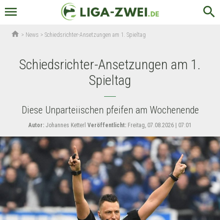
menu
search
home
>
News
>
Schiedsrichter-Ansetzungen am 1. Spieltag
Schiedsrichter-Ansetzungen am 1.
Spieltag
Diese Unparteiischen pfeifen am Wochenende
Autor:
Johannes Ketterl
Veröffentlicht:
Freitag, 07.08.2026 | 07:01