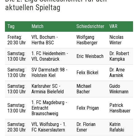
aktuellen Spieltag
Tag
Match
Schiedsrichter
VAR
Freitag:
VfL Bochum -
Wolfgang
Nicolas
20:30 Uhr
Hertha BSC
Haslberger
Winter
Samstag:
1. FC Heidenheim -
Dr. Robert
Eric Weisbach
13:00 Uhr
VfL Osnabrück
Kampka
Samstag:
SV Darmstadt 98 -
Dr. Arne
Felix Bickel
13:00 Uhr
Holstein Kiel
Aarnink
Samstag:
Karlsruher SC -
Michael
Guido
13:00 Uhr
Arminia Bielefeld
Bacher
Winkmann
1. FC Magdeburg -
Samstag:
Patrick
Eintracht
Felix Prigan
13:00 Uhr
Hanslbauer
Braunschweig
Samstag:
VfL Wolfsburg - 1.
Dr. Florian
Katrin
20:30 Uhr
FC Kaiserslautern
Exner
Rafalski