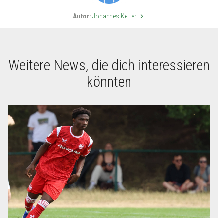
Autor:
Johannes Ketterl
keyboard_arrow_right
Weitere News, die dich interessieren
könnten