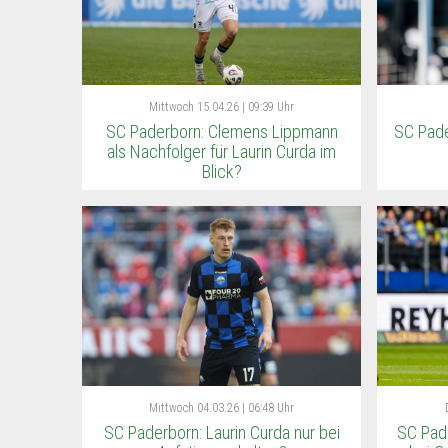
Mittwoch
15.04.26 | 09:39 Uhr
SC Paderborn: Clemens Lippmann
SC Pade
als Nachfolger für Laurin Curda im
Blick?
Mittwoch
04.03.26 | 06:48 Uhr
SC Paderborn: Laurin Curda nur bei
SC Pad