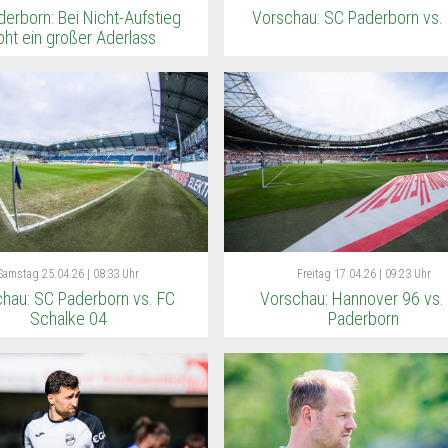
erborn: Bei Nicht-Aufstieg
Vorschau: SC Paderborn vs.
oht ein großer Aderlass
Samstag
25.04.26 | 08:33 Uhr
Freitag
17.04.26 | 09:23 Uhr
hau: SC Paderborn vs. FC
Vorschau: Hannover 96 vs.
Schalke 04
Paderborn