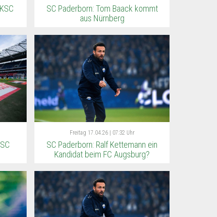
 KSC
SC Paderborn: Tom Baack kommt
aus Nürnberg
Freitag
17.04.26 | 07:32 Uhr
 SC
SC Paderborn: Ralf Kettemann ein
Kandidat beim FC Augsburg?