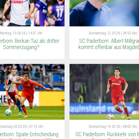
Montag
13.04.26 | 14:07 Uhr
Donnerstag
12.03.26 | 09:53 Uhr
rborn: Berkan Taz als dritter
SC Paderborn: Albert Millg
Sommerzugang?
kommt offenbar aus Magde
Dienstag
03.03.26 | 07:19 Uhr
Donnerstag
19.02.26 | 08:02 Uhr
erborn: Späte Entscheidung
SC Paderborn: Rückkehr von M