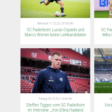
Mittwoch
17.12.25 | 07:03 Uhr
SC Paderborn: Lucas Copado und
SC Pad
Marco Wörner keine Leihkandidaten
Mika 
Freitag
05.12.25 | 14:44 Uhr
D
Steffen Tigges vom SC Paderborn
Vors
im Interview: „Von Erling Haaland