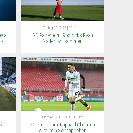
Freitag
12.12.25 | 13:11 Uhr
ala
SC Paderborn: Rostocks Ryan
of
Naderi will kommen
Montag
17.11.25 | 07:15 Uhr
s.
SC Paderborn: Raphael Obermair
wird kein Schnäppchen