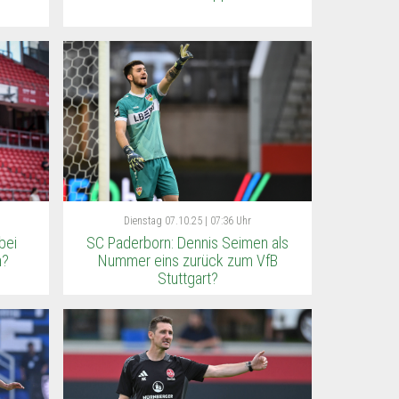
Dienstag
07.10.25 | 07:36 Uhr
bei
SC Paderborn: Dennis Seimen als
n?
Nummer eins zurück zum VfB
Stuttgart?