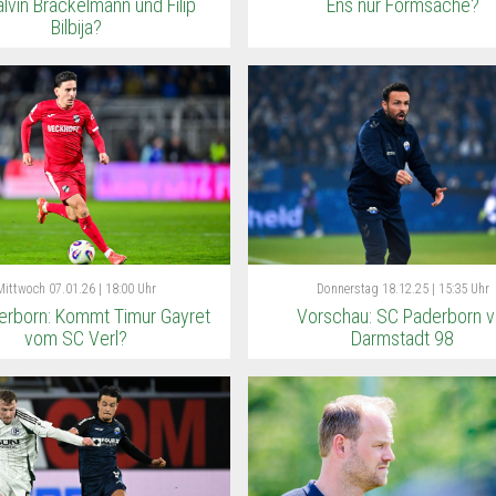
alvin Brackelmann und Filip
Ens nur Formsache?
Bilbija?
Mittwoch
07.01.26 | 18:00 Uhr
Donnerstag
18.12.25 | 15:35 Uhr
erborn: Kommt Timur Gayret
Vorschau: SC Paderborn v
vom SC Verl?
Darmstadt 98