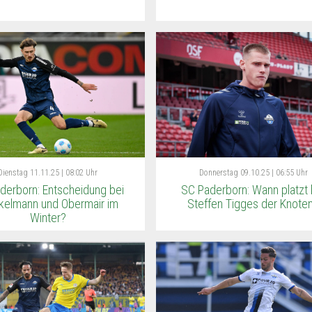
Dienstag
11.11.25 | 08:02 Uhr
Donnerstag
09.10.25 | 06:55 Uhr
derborn: Entscheidung bei
SC Paderborn: Wann platzt 
kelmann und Obermair im
Steffen Tigges der Knote
Winter?