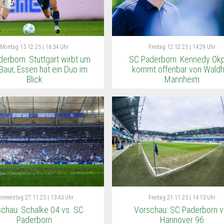
Montag
15.12.25 | 16:34 Uhr
Freitag
12.12.25 | 14:29 Uhr
erborn: Stuttgart wirbt um
SC Paderborn: Kennedy Okp
Baur, Essen hat ein Duo im
kommt offenbar von Waldh
Blick
Mannheim
onnerstag
27.11.25 | 13:43 Uhr
Freitag
21.11.25 | 14:13 Uhr
chau: Schalke 04 vs. SC
Vorschau: SC Paderborn v
Paderborn
Hannover 96