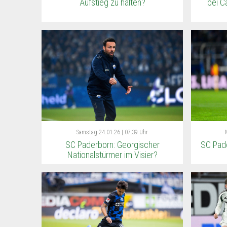
Aufstieg zu halten?
bei C
Samstag
24.01.26 | 07:39 Uhr
SC Paderborn: Georgischer
SC Pad
Nationalstürmer im Visier?