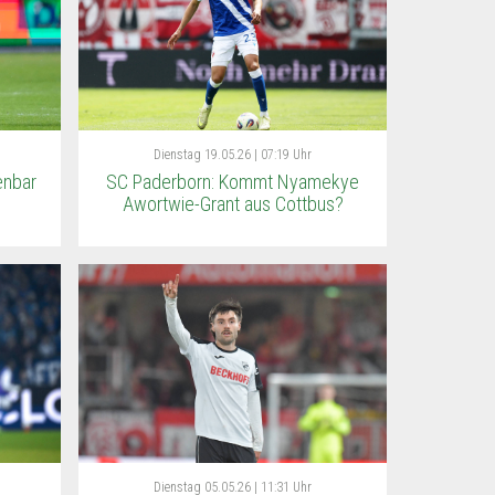
Dienstag
19.05.26 | 07:19 Uhr
enbar
SC Paderborn: Kommt Nyamekye
Awortwie-Grant aus Cottbus?
Dienstag
05.05.26 | 11:31 Uhr