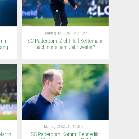
Sonntag
08.03.26 | 07:21 Uhr
ramm
SC Paderborn: Zieht Ralf Kettemann
burg
nach nur einem Jahr weiter?
Montag
02.02.26 | 11:02 Uhr
artin
SC Paderborn: Kommt Bennedikt