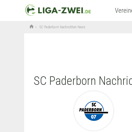
Verein
home
>
SC Paderborn Nachrichten News
SC Paderborn Nachri