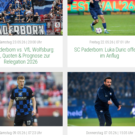
Samstag
23.05.26 | 20:00 Uhr
Freitag
22.05.26 | 07:01 Uhr
derborn vs. VfL Wolfsburg:
SC Paderborn: Luka Duric off
, Quoten & Prognose zur
im Anflug
Relegation 2026
Samstag
09.05.26 | 07:23 Uhr
Donnerstag
07.05.26 | 15:05 Uhr