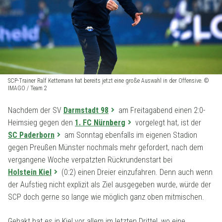
SCP-Trainer Ralf Kettemann hat bereits jetzt eine große Auswahl in der Offensive. ©
IMAGO / Team 2
Nachdem der SV
Darmstadt 98
am Freitagabend einen 2:0-
Heimsieg gegen den
1. FC Nürnberg
vorgelegt hat, ist der
SC Paderborn
am Sonntag ebenfalls im eigenen Stadion
gegen Preußen Münster nochmals mehr gefordert, nach dem
vergangene Woche verpatzten Rückrundenstart bei
Holstein Kiel
(0:2) einen Dreier einzufahren. Denn auch wenn
der Aufstieg nicht explizit als Ziel ausgegeben wurde, würde der
SCP doch gerne so lange wie möglich ganz oben mitmischen.
Gehakt hat es in Kiel vor allem im letzten Drittel, wo eine