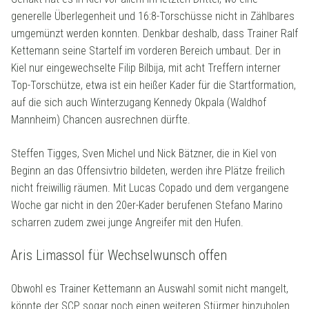
generelle Überlegenheit und 16:8-Torschüsse nicht in Zählbares
umgemünzt werden konnten. Denkbar deshalb, dass Trainer Ralf
Kettemann seine Startelf im vorderen Bereich umbaut. Der in
Kiel nur eingewechselte Filip Bilbija, mit acht Treffern interner
Top-Torschütze, etwa ist ein heißer Kader für die Startformation,
auf die sich auch Winterzugang Kennedy Okpala (Waldhof
Mannheim) Chancen ausrechnen dürfte.
Steffen Tigges, Sven Michel und Nick Bätzner, die in Kiel von
Beginn an das Offensivtrio bildeten, werden ihre Plätze freilich
nicht freiwillig räumen. Mit Lucas Copado und dem vergangene
Woche gar nicht in den 20er-Kader berufenen Stefano Marino
scharren zudem zwei junge Angreifer mit den Hufen.
Aris Limassol für Wechselwunsch offen
Obwohl es Trainer Kettemann an Auswahl somit nicht mangelt,
könnte der SCP sogar noch einen weiteren Stürmer hinzuholen