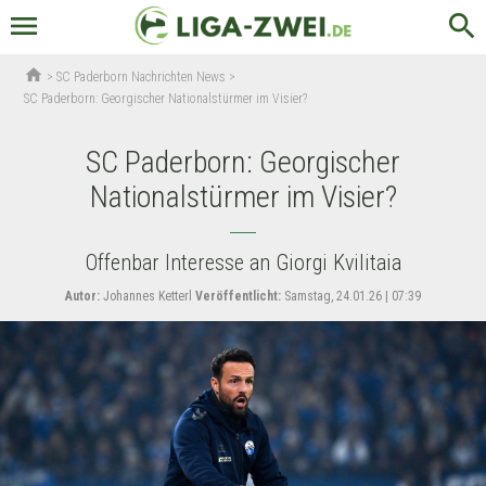
menu
search
home
>
SC Paderborn Nachrichten News
>
SC Paderborn: Georgischer Nationalstürmer im Visier?
SC Paderborn: Georgischer
Nationalstürmer im Visier?
Offenbar Interesse an Giorgi Kvilitaia
Autor:
Johannes Ketterl
Veröffentlicht:
Samstag, 24.01.26 | 07:39