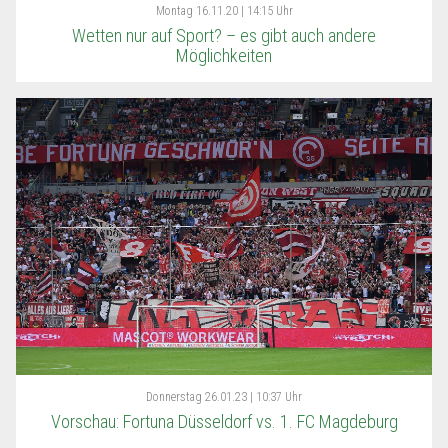
Montag
16.11.20 | 14:15 Uhr
Wetten nur auf Sport? – es gibt auch andere
Möglichkeiten
Donnerstag
26.01.23 | 10:37 Uhr
Vorschau: Fortuna Düsseldorf vs. 1. FC Magdeburg