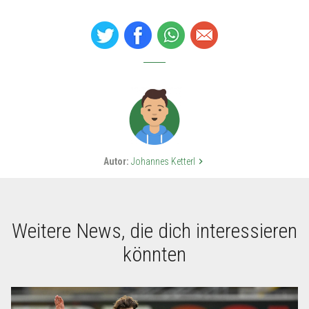
Autor:
Johannes Ketterl
keyboard_arrow_right
Weitere News, die dich interessieren
könnten