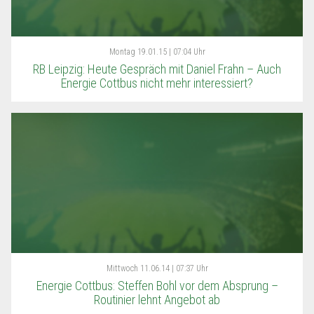
Montag
19.01.15 | 07:04 Uhr
RB Leipzig: Heute Gespräch mit Daniel Frahn – Auch
Energie Cottbus nicht mehr interessiert?
Mittwoch
11.06.14 | 07:37 Uhr
Energie Cottbus: Steffen Bohl vor dem Absprung –
Routinier lehnt Angebot ab