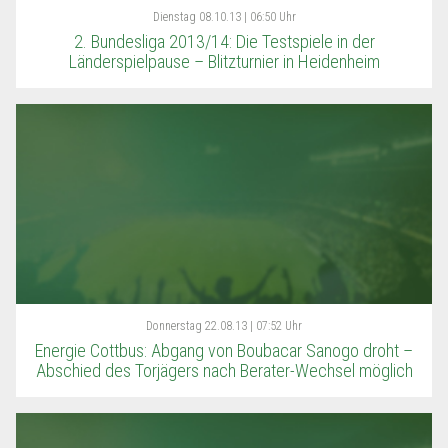
Dienstag
08.10.13 | 06:50 Uhr
2. Bundesliga 2013/14: Die Testspiele in der
Länderspielpause – Blitzturnier in Heidenheim
Donnerstag
22.08.13 | 07:52 Uhr
Energie Cottbus: Abgang von Boubacar Sanogo droht –
Abschied des Torjägers nach Berater-Wechsel möglich