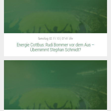
Samstag
02.11.13 | 07:41 Uhr
Energie Cottbus: Rudi Bommer vor dem Aus –
Übernimmt Stephan Schmidt?