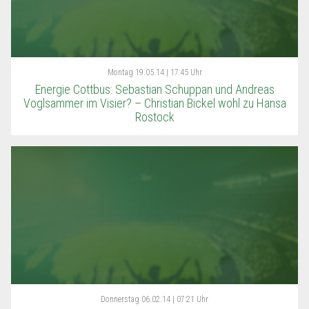
Montag
19.05.14 | 17:45 Uhr
Energie Cottbus: Sebastian Schuppan und Andreas
Voglsammer im Visier? – Christian Bickel wohl zu Hansa
Rostock
Donnerstag
06.02.14 | 07:21 Uhr