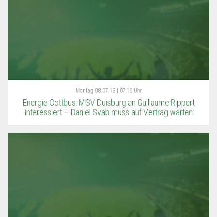
Montag
08.07.13 | 07:16 Uhr
Energie Cottbus: MSV Duisburg an Guillaume Rippert
interessiert – Daniel Svab muss auf Vertrag warten