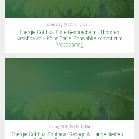
Donnerstag
19.07.12 | 07:29 Uhr
Energie Cottbus: Erste Gespräche mit Thorsten
Kirschbaum – Kölns Daniel Schwabke kommt zum
Probetraining
Freitag
13.07.12 | 07:15 Uhr
Energie Cottbus: Boubacar Sanogo will lange bleiben –