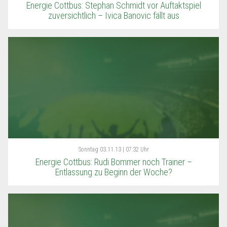
Energie Cottbus: Stephan Schmidt vor Auftaktspiel
zuversichtlich – Ivica Banovic fällt aus
Sonntag
03.11.13 | 07:32 Uhr
Energie Cottbus: Rudi Bommer noch Trainer –
Entlassung zu Beginn der Woche?