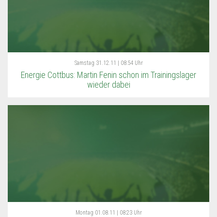
Samstag
31.12.11 | 08:54 Uhr
Energie Cottbus: Martin Fenin schon im Trainingslager
wieder dabei
Montag
01.08.11 | 08:23 Uhr