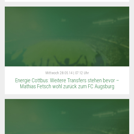
Mittwoch
28.05.14 | 07:12 Uhr
Energie Cottbus: Weitere Transfers stehen bevor –
Mathias Fetsch wohl zurück zum FC Augsburg