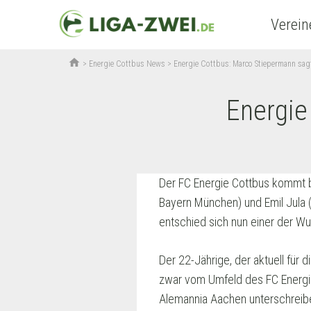
Verein
home
>
Energie Cottbus News
>
Energie Cottbus: Marco Stiepermann sag
Energie
Der FC Energie Cottbus kommt b
Bayern München) und Emil Jula 
entschied sich nun einer der Wu
Der 22-Jährige, der aktuell für
zwar vom Umfeld des FC Energie
Alemannia Aachen unterschreib