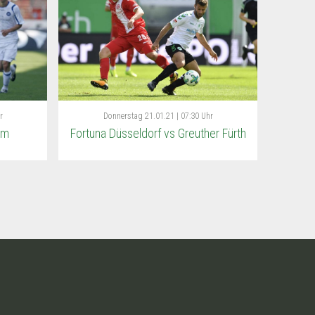
r
Donnerstag
21.01.21 | 07:30 Uhr
im
Fortuna Düsseldorf vs Greuther Fürth