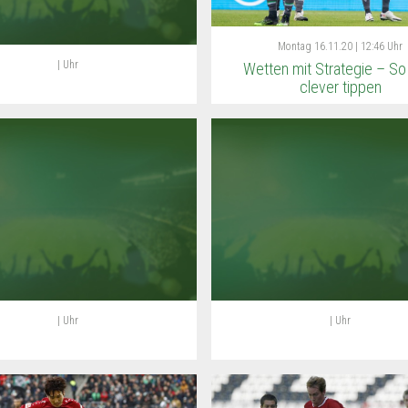
Montag
16.11.20 | 12:46 Uhr
| Uhr
Wetten mit Strategie – So
clever tippen
| Uhr
| Uhr