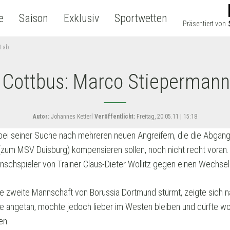
e
Saison
Exklusiv
Sportwetten
Präsentiert von
t ab
 Cottbus: Marco Stiepermann
Autor:
Johannes Ketterl
Veröffentlicht:
Freitag, 20.05.11 | 15:18
ei seiner Suche nach mehreren neuen Angreifern, die die Abgäng
(zum MSV Duisburg) kompensieren sollen, noch nicht recht voran
nschspieler von Trainer Claus-Dieter Wollitz gegen einen Wechsel i
 die zweite Mannschaft von Borussia Dortmund stürmt, zeigte sich
 angetan, möchte jedoch lieber im Westen bleiben und dürfte woh
en.