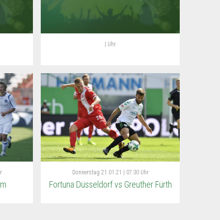
| Uhr
r
Donnerstag
21.01.21 | 07:30 Uhr
im
Fortuna Düsseldorf vs Greuther Fürth