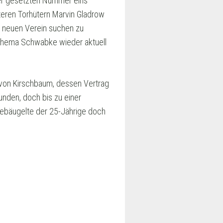
der gesetzten Nummer eins
teren Torhütern Marvin Gladrow
n neuen Verein suchen zu
s Thema Schwabke wieder aktuell
t von Kirschbaum, dessen Vertrag
den, doch bis zu einer
liebäugelte der 25-Jährige doch