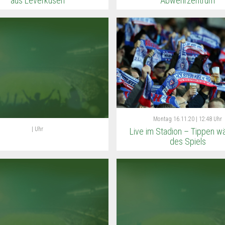
aus Leverkusen
Abwehrzentrum
Montag
16.11.20 | 12:48 Uhr
| Uhr
Live im Stadion – Tippen w
des Spiels