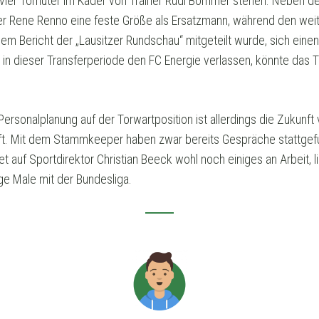
 vier Torhüter im Kader von Trainer Rudi Bommer stehen. Neben 
ier Rene Renno eine feste Größe als Ersatzmann, während den wei
em Bericht der „Lausitzer Rundschau“ mitgeteilt wurde, sich eine
h in dieser Transferperiode den FC Energie verlassen, könnte da
 Personalplanung auf der Torwartposition ist allerdings die Zukunf
 Mit dem Stammkeeper haben zwar bereits Gespräche stattgefun
 auf Sportdirektor Christian Beeck wohl noch einiges an Arbeit, 
ge Male mit der Bundesliga.