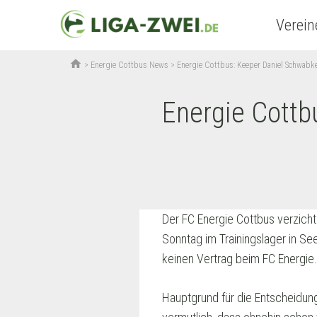
Verein
home
>
Energie Cottbus News
>
Energie Cottbus: Keeper Daniel Schwabke 
Energie Cottb
Der FC Energie Cottbus verzich
Sonntag im Trainingslager in See
keinen Vertrag beim FC Energie.
Hauptgrund für die Entscheidung