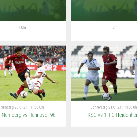
| Uhr
| Uhr
Samstag
23.01.21 | 11:00 Uhr
Donnerstag
21.01.21 | 13:30 Uh
C Nürnberg vs Hannover 96
KSC vs 1. FC Heidenhe