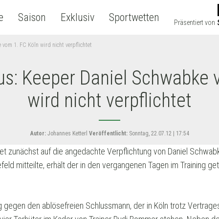
e
Saison
Exklusiv
Sportwetten
Präsentiert von
vom 1. FC Köln wird nicht verpflichtet
us: Keeper Daniel Schwabke 
wird nicht verpflichtet
Autor:
Johannes Ketterl
Veröffentlicht:
Sonntag, 22.07.12 | 17:54
tet zunächst auf die angedachte Verpflichtung von Daniel Schwab
feld mitteilte, erhält der in den vergangenen Tagen im Training ge
 gegen den ablösefreien Schlussmann, der in Köln trotz Vertrages k