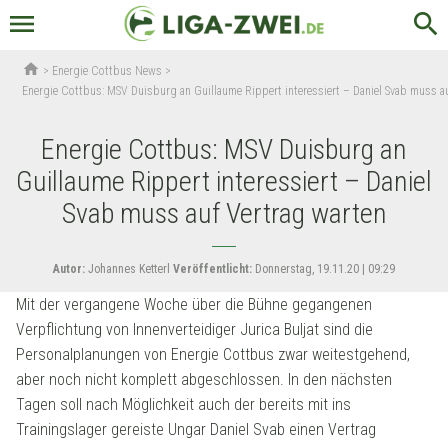
menu
search
home
>
Energie Cottbus News
>
Energie Cottbus: MSV Duisburg an Guillaume Rippert interessiert – Daniel Svab muss a
Energie Cottbus: MSV Duisburg an
Guillaume Rippert interessiert – Daniel
Svab muss auf Vertrag warten
Autor:
Johannes Ketterl
Veröffentlicht:
Donnerstag, 19.11.20 | 09:29
Mit der vergangene Woche über die Bühne gegangenen
Verpflichtung von Innenverteidiger Jurica Buljat sind die
Personalplanungen von Energie Cottbus zwar weitestgehend,
aber noch nicht komplett abgeschlossen. In den nächsten
Tagen soll nach Möglichkeit auch der bereits mit ins
Trainingslager gereiste Ungar Daniel Svab einen Vertrag