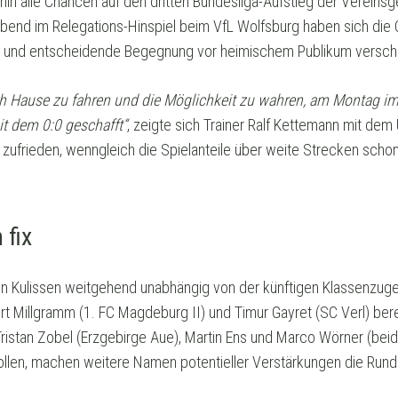
hin alle Chancen auf den dritten Bundesliga-Aufstieg der Vereins
nd im Relegations-Hinspiel beim VfL Wolfsburg haben sich die 
e und entscheidende Begegnung vor heimischem Publikum verscha
ach Hause zu fahren und die Möglichkeit zu wahren, am Montag im
it dem 0:0 geschafft“
, zeigte sich Trainer Ralf Kettemann mit de
zufrieden, wenngleich die Spielanteile über weite Strecken schon
 fix
en Kulissen weitgehend unabhängig von der künftigen Klassenzuge
rt Millgramm (1. FC Magdeburg II) und Timur Gayret (SC Verl) be
ristan Zobel (Erzgebirge Aue), Martin Ens und Marco Wörner (beide
ollen, machen weitere Namen potentieller Verstärkungen die Rund