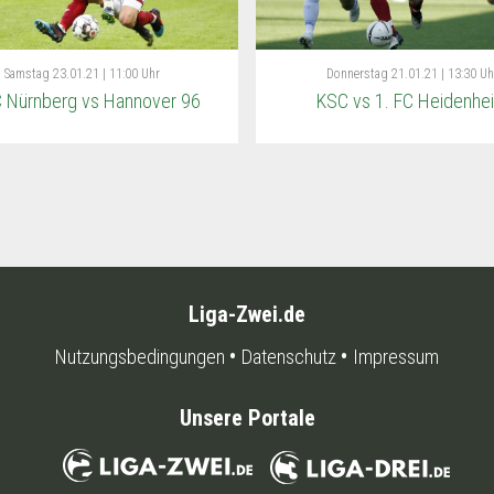
Samstag
23.01.21 | 11:00 Uhr
Donnerstag
21.01.21 | 13:30 Uh
C Nürnberg vs Hannover 96
KSC vs 1. FC Heidenhe
Liga-Zwei.de
Nutzungsbedingungen
Datenschutz
Impressum
Unsere Portale