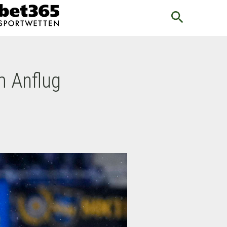
search
m Anflug