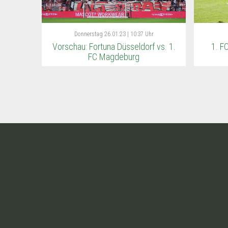
Donnerstag
26.01.23 | 10:37 Uhr
Vorschau: Fortuna Düsseldorf vs. 1.
1. F
FC Magdeburg