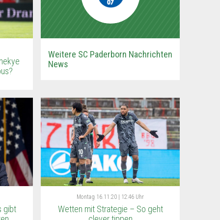
Weitere SC Paderborn Nachrichten
mekye
News
bus?
Montag
16.11.20 | 12:46 Uhr
 gibt
Wetten mit Strategie – So geht
ten
clever tippen