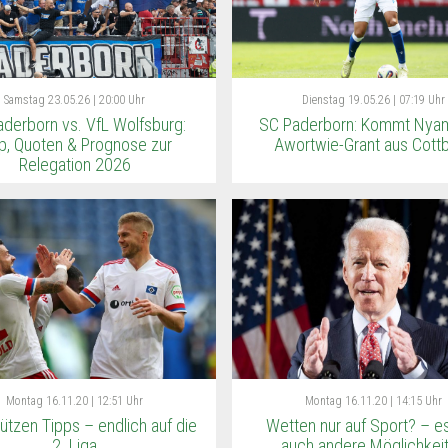
Samstag
23.05.26 | 20:00 Uhr
Dienstag
19.05.26 | 07:19 Uhr
derborn vs. VfL Wolfsburg:
SC Paderborn: Kommt Nya
p, Quoten & Prognose zur
Awortwie-Grant aus Cott
Relegation 2026
Montag
16.11.20 | 12:51 Uhr
Montag
16.11.20 | 14:15 Uhr
ützen Tipps – endlich auf die
Wetten nur auf Sport? – es
2. Liga
auch andere Möglichkei