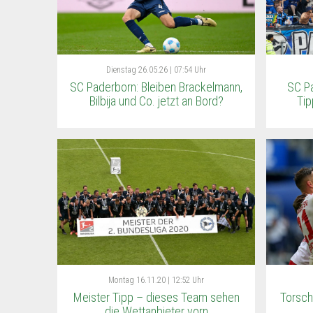
Dienstag
26.05.26 | 07:54 Uhr
SC Paderborn: Bleiben Brackelmann,
SC Pa
Bilbija und Co. jetzt an Bord?
Tip
Montag
16.11.20 | 12:52 Uhr
Meister Tipp – dieses Team sehen
Torsch
die Wettanbieter vorn