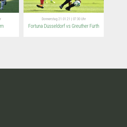
r
Donnerstag
21.01.21 | 07:30 Uhr
im
Fortuna Düsseldorf vs Greuther Fürth