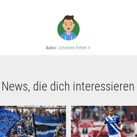
Autor:
Johannes Ketterl
keyboard_arrow_right
 News, die dich interessieren