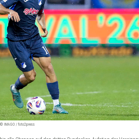
. © IMAGO / foto2press