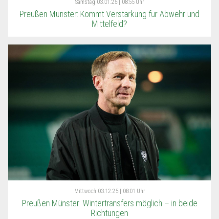
Samstag
03.01.26 | 08:55 Uhr
Preußen Münster: Kommt Verstärkung für Abwehr und
Mittelfeld?
Mittwoch
03.12.25 | 08:01 Uhr
Preußen Münster: Wintertransfers möglich – in beide
Richtungen