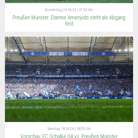
Donnerstag
23.04.26 | 07:05 Uhr
Preußen Münster: Etienne Amenyido steht als Abgang
fest
Samstag
18.04.26 | 08:29 Uhr
Vorschau: FC Schalke 04 vs. Preußen Münster