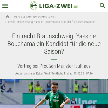
menu
search
home
>
Preußen Münster Nachrichten News
>
Eintracht Braunschweig: Yassine Bouchama ein Kandidat für die neue Saison?
Eintracht Braunschweig: Yassine
Bouchama ein Kandidat für die neue
Saison?
Vertrag bei Preußen Münster läuft aus
Autor:
Johannes Ketterl
Veröffentlicht:
Freitag, 15.05.26 | 07:16