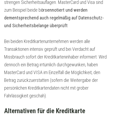
strengen Sicherheitsauflagen. MasterCard und Visa sind
zum Beispiel beide b
örsennotiert und werden
dementsprechend auch regelmäßig auf Datenschutz-
und Sicherheitsbelange überprüft
Bei beiden Kreditkartenunternehmen werden alle
Transaktionen intensiv geprüft und bei Verdacht auf
Missbrauch sofort der Kreditkarteninhaber informiert. Wird
dennoch ein Betrag irrtümlich durchgewunken, haben
MasterCard und VISA im Einzelfall die Möglichkeit, den
Betrag zurückzuerstatten (sofern die Weitergabe der
persönlichen Kreditkartendaten nicht mit grober
Fahrlässigkeit geschah).
Alternativen für die Kreditkarte