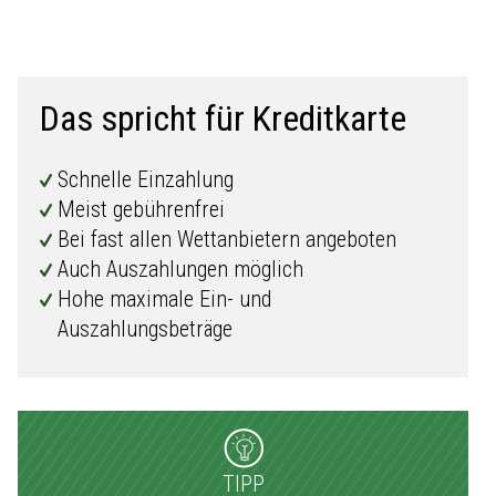
Das spricht für Kreditkarte
Schnelle Einzahlung
Meist gebührenfrei
Bei fast allen Wettanbietern angeboten
Auch Auszahlungen möglich
Hohe maximale Ein- und
Auszahlungsbeträge
TIPP