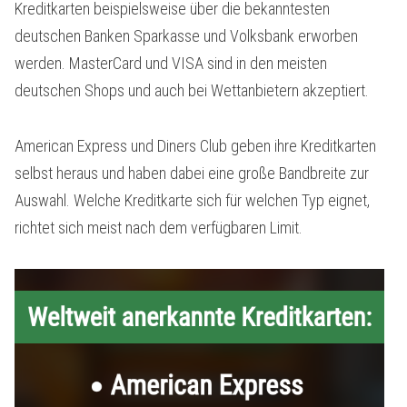
Kreditkarten beispielsweise über die bekanntesten
deutschen Banken Sparkasse und Volksbank erworben
werden. MasterCard und VISA sind in den meisten
deutschen Shops und auch bei Wettanbietern akzeptiert.
American Express und Diners Club geben ihre Kreditkarten
selbst heraus und haben dabei eine große Bandbreite zur
Auswahl. Welche Kreditkarte sich für welchen Typ eignet,
richtet sich meist nach dem verfügbaren Limit.