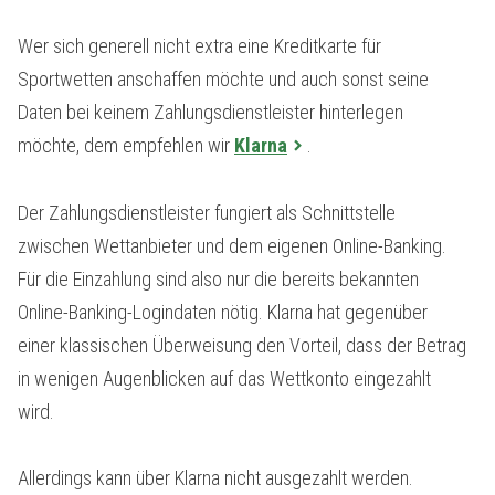
Wer sich generell nicht extra eine Kreditkarte für
Sportwetten anschaffen möchte und auch sonst seine
Daten bei keinem Zahlungsdienstleister hinterlegen
möchte, dem empfehlen wir
Klarna
.
Der Zahlungsdienstleister fungiert als Schnittstelle
zwischen Wettanbieter und dem eigenen Online-Banking.
Für die Einzahlung sind also nur die bereits bekannten
Online-Banking-Logindaten nötig. Klarna hat gegenüber
einer klassischen Überweisung den Vorteil, dass der Betrag
in wenigen Augenblicken auf das Wettkonto eingezahlt
wird.
Allerdings kann über Klarna nicht ausgezahlt werden.