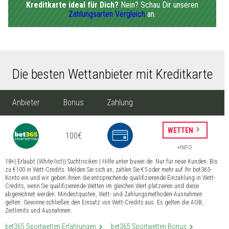
Kreditkarte ideal für Dich?
Nein? Schau Dir unseren
Zahlungsarten Vergleich
an.
Die besten Wettanbieter mit Kreditkarte
Anbieter
Bonus
Zahlung
keyboard_arrow_right
WETTEN
100€
+INFO
18+| Erlaubt (White-list)| Suchtrisiken | Hilfe unter buwei.de. Nur für neue Kunden. Bis
zu €100 in Wett-Credits. Melden Sie sich an, zahlen Sie €5 oder mehr auf Ihr bet365-
Konto ein und wir geben Ihnen die entsprechende qualifizierende Einzahlung in Wett-
Credits, wenn Sie qualifizierende Wetten im gleichen Wert platzieren und diese
abgerechnet werden. Mindestquoten, Wett- und Zahlungsmethoden-Ausnahmen
gelten. Gewinne schließen den Einsatz von Wett-Credits aus. Es gelten die AGB,
Zeitlimits und Ausnahmen.
keyboard_arrow_right
keyboard_arrow_right
bet365 Sportwetten Erfahrungen
bet365 Sportwetten Bonus