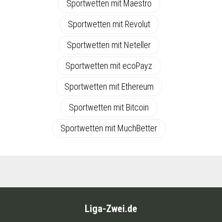
Sportwetten mit Maestro
Sportwetten mit Revolut
Sportwetten mit Neteller
Sportwetten mit ecoPayz
Sportwetten mit Ethereum
Sportwetten mit Bitcoin
Sportwetten mit MuchBetter
Liga-Zwei.de