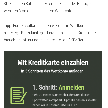
Klick auf den Button abgeschlossen und der Betrag ist in
wenigen Momenten auf Eurem Wettkonto.
Tipp:
Eure Kreditkartendaten werden im Wettkonto
hinterlegt. Bei zukünftigen Einzahlungen über Kreditkarte
braucht Ihr oft nur noch die dreistellige Prüfziffer.