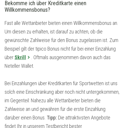
Bekomme ich über Kreditkarte einen
Willkommensbonus?
Fast alle Wettanbieter bieten einen Willkommensbonus an.
Um diesen zu erhalten, ist darauf zu achten, ob die
gewünschte Zahlweise für den Bonus zugelassen ist. Zum
Beispiel gilt der tipico Bonus nicht für bei einer Einzahlung
über
Skrill
. Oftmals ausgenommen davon auch das
Neteller Wallet.
Bei Einzahlungen über Kreditkarten für Sportwetten ist uns
solch eine Einschränkung aber noch nicht untergekommen,
im Gegenteil: Nahezu alle Wettanbieter bieten die
Zahlweise an und gewähren für die erste Einzahlung
darüber einen Bonus.
Tipp:
Die attraktivsten Angebote
findet Ihr in unserem Testbericht bester