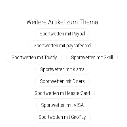
Weitere Artikel zum Thema
Sportwetten mit Paypal
Sportwetten mit paysafecard
Sportwetten mit Trustly
Sportwetten mit Skrill
Sportwetten mit Klarna
Sportwetten mit Diners
Sportwetten mit MasterCard
Sportwetten mit VISA
Sportwetten mit GiroPay