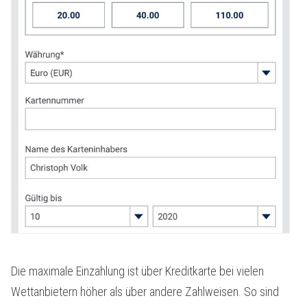
Die maximale Einzahlung ist über Kreditkarte bei vielen
Wettanbietern höher als über andere Zahlweisen. So sind