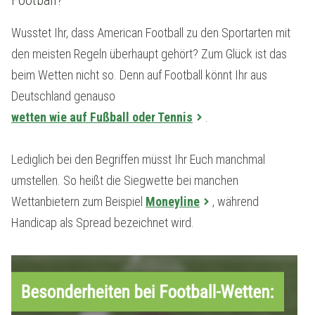
Wusstet Ihr, dass American Football zu den Sportarten mit
den meisten Regeln überhaupt gehört? Zum Glück ist das
beim Wetten nicht so. Denn auf Football könnt Ihr aus
Deutschland genauso
wetten wie auf Fußball oder Tennis
.
Lediglich bei den Begriffen müsst Ihr Euch manchmal
umstellen. So heißt die Siegwette bei manchen
Wettanbietern zum Beispiel
Moneyline
, während
Handicap als Spread bezeichnet wird.