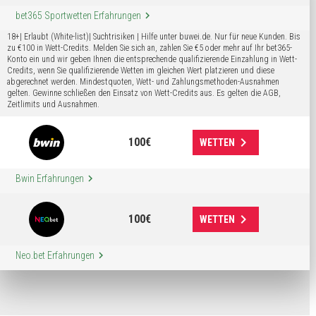
keyboard_arrow_right
bet365 Sportwetten Erfahrungen
18+| Erlaubt (White-list)| Suchtrisiken | Hilfe unter buwei.de. Nur für neue Kunden. Bis
zu €100 in Wett-Credits. Melden Sie sich an, zahlen Sie €5 oder mehr auf Ihr bet365-
Konto ein und wir geben Ihnen die entsprechende qualifizierende Einzahlung in Wett-
Credits, wenn Sie qualifizierende Wetten im gleichen Wert platzieren und diese
abgerechnet werden. Mindestquoten, Wett- und Zahlungsmethoden-Ausnahmen
gelten. Gewinne schließen den Einsatz von Wett-Credits aus. Es gelten die AGB,
Zeitlimits und Ausnahmen.
keyboard_arrow_right
100€
WETTEN
keyboard_arrow_right
Bwin Erfahrungen
keyboard_arrow_right
100€
WETTEN
keyboard_arrow_right
Neo.bet Erfahrungen