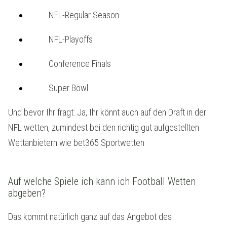
NFL-Regular Season
NFL-Playoffs
Conference Finals
Super Bowl
Und bevor Ihr fragt: Ja, Ihr könnt auch auf den Draft in der
NFL wetten, zumindest bei den richtig gut aufgestellten
Wettanbietern wie bet365 Sportwetten
Auf welche Spiele ich kann ich Football Wetten
abgeben?
Das kommt natürlich ganz auf das Angebot des