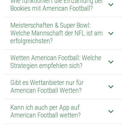
Wie funktioniert die Einzahlung bei
keyboard_arrow_down
Bookies mit American Football?
Meisterschaften & Super Bowl:
keyboard_arrow_down
Welche Mannschaft der NFL ist am
erfolgreichsten?
Wetten American Football: Welche
keyboard_arrow_down
Strategien empfehlen sich?
Gibt es Wettanbieter nur für
keyboard_arrow_down
American Football Wetten?
Kann ich auch per App auf
keyboard_arrow_down
American Football wetten?