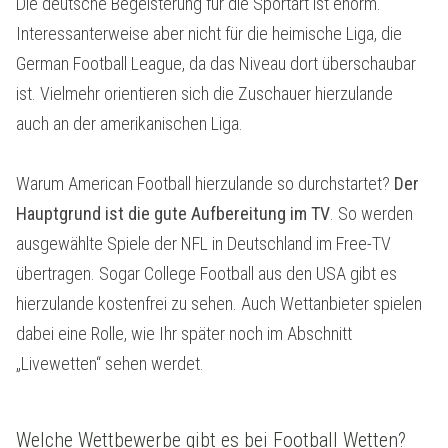
Die deutsche Begeisterung für die Sportart ist enorm.
Interessanterweise aber nicht für die heimische Liga, die
German Football League, da das Niveau dort überschaubar
ist. Vielmehr orientieren sich die Zuschauer hierzulande
auch an der amerikanischen Liga.
Warum American Football hierzulande so durchstartet?
Der
Hauptgrund ist die gute Aufbereitung im TV
. So werden
ausgewählte Spiele der NFL in Deutschland im Free-TV
übertragen. Sogar College Football aus den USA gibt es
hierzulande kostenfrei zu sehen. Auch Wettanbieter spielen
dabei eine Rolle, wie Ihr später noch im Abschnitt
„Livewetten“ sehen werdet.
Welche Wettbewerbe gibt es bei Football Wetten?