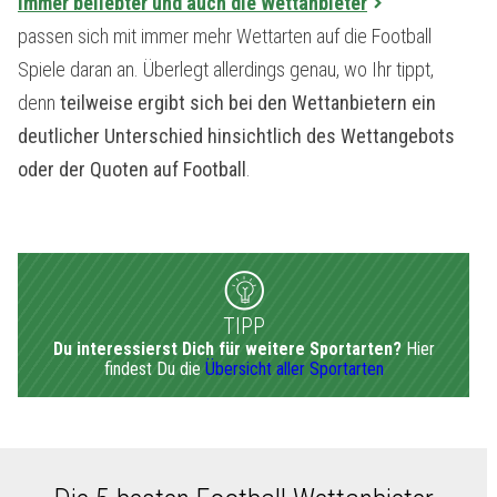
immer beliebter und auch die Wettanbieter
passen sich mit immer mehr Wettarten auf die Football
Spiele daran an. Überlegt allerdings genau, wo Ihr tippt,
denn
teilweise ergibt sich bei den Wettanbietern ein
deutlicher Unterschied hinsichtlich des Wettangebots
oder der Quoten auf Football
.
TIPP
Du interessierst Dich für weitere Sportarten?
Hier
findest Du die
Übersicht aller Sportarten