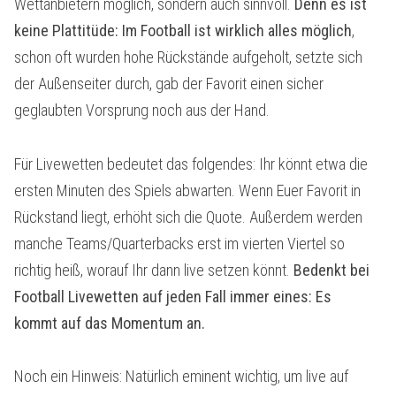
Wettanbietern möglich, sondern auch sinnvoll.
Denn es ist
keine Plattitüde: Im Football ist wirklich alles möglich
,
schon oft wurden hohe Rückstände aufgeholt, setzte sich
der Außenseiter durch, gab der Favorit einen sicher
geglaubten Vorsprung noch aus der Hand.
Für Livewetten bedeutet das folgendes: Ihr könnt etwa die
ersten Minuten des Spiels abwarten. Wenn Euer Favorit in
Rückstand liegt, erhöht sich die Quote. Außerdem werden
manche Teams/Quarterbacks erst im vierten Viertel so
richtig heiß, worauf Ihr dann live setzen könnt.
Bedenkt bei
Football Livewetten auf jeden Fall immer eines: Es
kommt auf das Momentum an.
Noch ein Hinweis: Natürlich eminent wichtig, um live auf