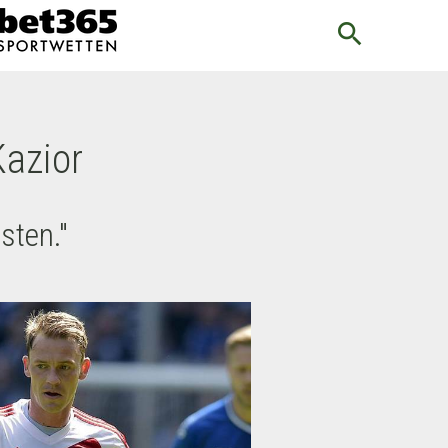
search
Kazior
sten."