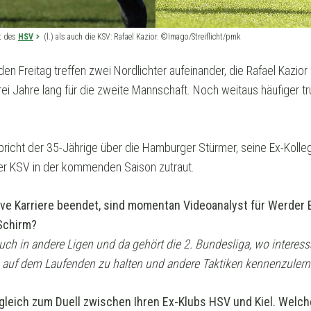
ft des
HSV
(l.) als auch die KSV: Rafael Kazior. ©Imago/Streiflicht/pmk
n Freitag treffen zwei Nordlichter aufeinander, die Rafael Kazio
rei Jahre lang für die zweite Mannschaft. Noch weitaus häufiger tr
pricht der 35-Jährige über die Hamburger Stürmer, seine Ex-Koll
der KSV in der kommenden Saison zutraut.
ktive Karriere beendet, sind momentan Videoanalyst für Werder
 Schirm?
uch in andere Ligen und da gehört die 2. Bundesliga, wo interes
 auf dem Laufenden zu halten und andere Taktiken kennenzulern
gleich zum Duell zwischen Ihren Ex-Klubs HSV und Kiel. Welc