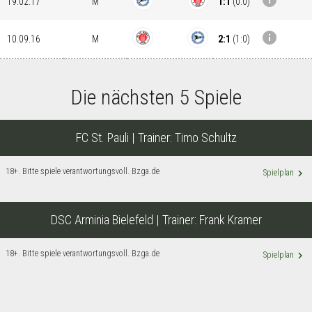
info
1:1
(
0:0
)
19.02.17
M
info
2:1
(
1:0
)
10.09.16
M
Die nächsten 5 Spiele
FC St. Pauli
| Trainer:
Timo Schultz
18+. Bitte spiele verantwortungsvoll. Bzga.de
keyboard_arrow_right
Spielplan
DSC Arminia Bielefeld
| Trainer:
Frank Kramer
18+. Bitte spiele verantwortungsvoll. Bzga.de
keyboard_arrow_right
Spielplan