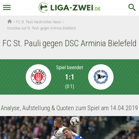
menu
search
home
>
FC St. Pauli Nachrichten News
>
Vorschau auf St. Pauli gegen Arminia Bielefeld
FC St. Pauli gegen DSC Arminia Bielefeld
Spiel beendet
1:1
(
0:1
)
Analyse, Aufstellung & Quoten zum Spiel am 14.04.2019