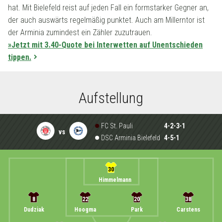
hat. Mit Bielefeld reist auf jeden Fall ein formstarker Gegner an,
der auch auswärts regelmäßig punktet. Auch am Millerntor ist
der Arminia zumindest ein Zähler zuzutrauen.
»Jetzt mit 3.40-Quote bei Interwetten auf Unentschieden
tippen.
Aufstellung
FC St. Pauli
4-2-3-1
vs
DSC Arminia Bielefeld
4-5-1
30
Himmelmann
8
22
20
38
Dudziak
Hoogma
Park
Carstens