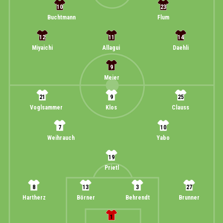
10
23
Buchtmann
Flum
12
11
14
Miyaichi
Allagui
Daehli
9
Meier
21
9
25
Voglsammer
Klos
Clauss
7
10
Weihrauch
Yabo
19
Prietl
8
13
3
27
Hartherz
Börner
Behrendt
Brunner
1