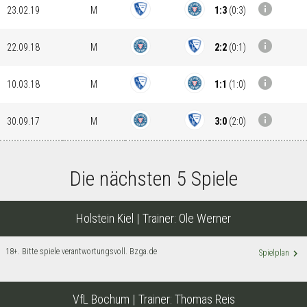
info
1:3
(
0:3
)
23.02.19
M
info
2:2
(
0:1
)
22.09.18
M
info
1:1
(
1:0
)
10.03.18
M
info
3:0
(
2:0
)
30.09.17
M
Die nächsten 5 Spiele
Holstein Kiel
| Trainer:
Ole Werner
18+. Bitte spiele verantwortungsvoll. Bzga.de
keyboard_arrow_right
Spielplan
VfL Bochum
| Trainer:
Thomas Reis