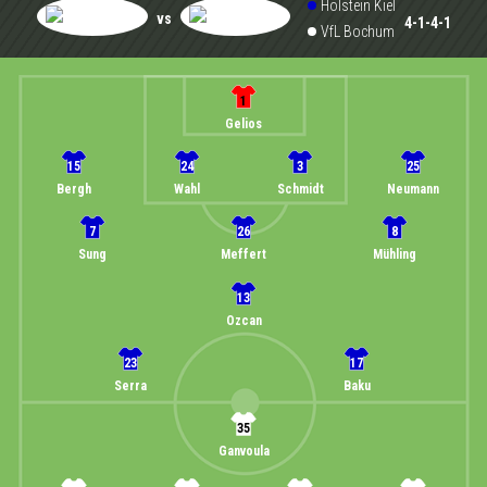
Holstein Kiel
vs
4-1-4-1
VfL Bochum
1
Gelios
15
24
3
25
Bergh
Wahl
Schmidt
Neumann
7
26
8
Sung
Meffert
Mühling
13
Ozcan
23
17
Serra
Baku
35
Ganvoula