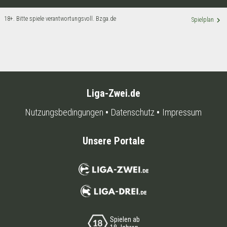
18+. Bitte spiele verantwortungsvoll. Bzga.de
keyboard_arrow_right
Spielplan
Liga-Zwei.de
Nutzungsbedingungen
Datenschutz
Impressum
Unsere Portale
Spielen ab