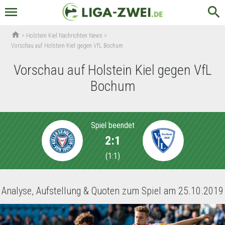
menu
search
home
>
Holstein Kiel Nachrichten News
>
Vorschau auf Holstein Kiel gegen VfL Bochum
Vorschau auf Holstein Kiel gegen VfL
Bochum
Spiel beendet
2:1
(
1:1
)
Analyse, Aufstellung & Quoten zum Spiel am 25.10.2019