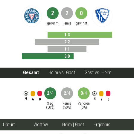
2
2
0
gewinnt
Remis
gewinnt
1
:
3
2
:
2
1
:
1
3
:
0
Gesamt
Heim vs. Gast
Gast vs. Heim
2
/
4
2
/
4
0
/
4
9
4
6
7
0
0
Sieg
Remis
Verloren
(
50
%)
(
50
%)
(
0
%)
Datum
Wettbw.
Heim
|
Gast
Ergebnis