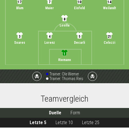
17
7
10
14
Blum
Maier
Eisfeld
Weilandt
8
Losilla
3
4
5
21
Soares
Lorenz
Decarli
Celozzi
1
Riemann
Trainer:
Ole Werner
event_seat
event_seat
Trainer:
Thomas Reis
Teamvergleich
Duelle
Form
Letzte 5
Letzte 10
Letzte 25