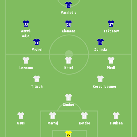
39
Vasiliadis
22
21
37
Antwi-
Klement
Tekpetey
Adjej
11
31
Michel
Zolinski
11
10
30
Lezcano
Kittel
Pledl
28
7
Träsch
Kerschbaumer
5
Gimber
19
15
25
4
Gaus
Mavraj
Kotzke
Paulsen
22