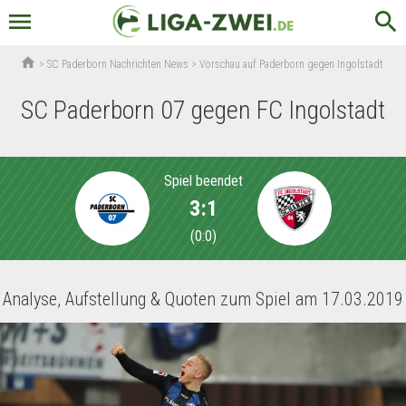
menu
search
home
>
SC Paderborn Nachrichten News
>
Vorschau auf Paderborn gegen Ingolstadt
SC Paderborn 07 gegen FC Ingolstadt
Spiel beendet
3:1
(
0:0
)
Analyse, Aufstellung & Quoten zum Spiel am 17.03.2019