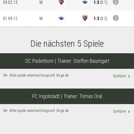
info
1:3
(
0:1
)
09.02.13
M
info
1:3
(
0:2
)
01.09.12
M
Die nächsten 5 Spiele
SC Paderborn
| Trainer:
Steffen Baumgart
18+. Bitte spiele verantwortungsvoll. Bzga.de
keyboard_arrow_right
Spielplan
FC Ingolstadt
| Trainer:
Tomas Oral
18+. Bitte spiele verantwortungsvoll. Bzga.de
keyboard_arrow_right
Spielplan