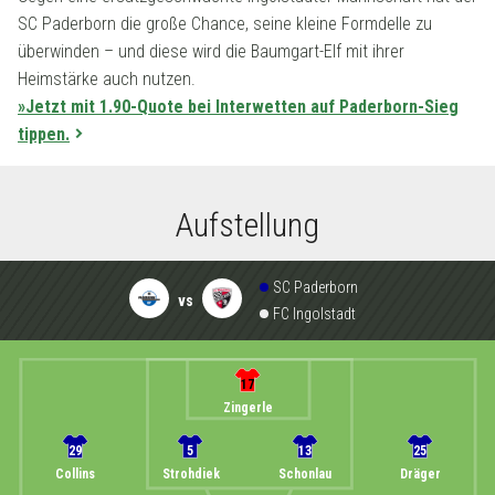
SC Paderborn die große Chance, seine kleine Formdelle zu
überwinden – und diese wird die Baumgart-Elf mit ihrer
Heimstärke auch nutzen.
»Jetzt mit 1.90-Quote bei Interwetten auf Paderborn-Sieg
tippen.
Aufstellung
SC Paderborn
vs
FC Ingolstadt
17
Zingerle
29
5
13
25
Collins
Strohdiek
Schonlau
Dräger