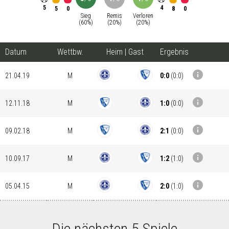
5
4
5
8
0
0
Sieg
Remis
Verloren
(
60
%)
(
20
%)
(
20
%)
Datum
Wettbw.
Heim
|
Gast
Ergebnis
info
0:0
(
0:0
)
21.04.19
M
info
1:0
(
0:0
)
12.11.18
M
info
2:1
(
0:0
)
09.02.18
M
info
1:2
(
1:0
)
10.09.17
M
info
2:0
(
1:0
)
05.04.15
M
Die nächsten 5 Spiele