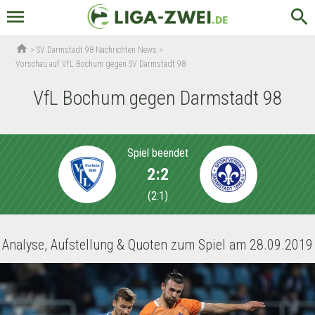
menu
search
home
>
SV Darmstadt 98 Nachrichten News
>
Vorschau auf VfL Bochum gegen SV Darmstadt 98
VfL Bochum gegen Darmstadt 98
Spiel beendet
2:2
(
2:1
)
Analyse, Aufstellung & Quoten zum Spiel am 28.09.2019