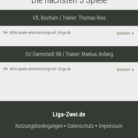
VfL Bochum
| Trainer:
Thomas Reis
18+. Bitte spiele verantwortungsvoll. Bzga.de
keyboard_arrow_right
Spielplan
SV Darmstadt 98
| Trainer:
Markus Anfang
18+. Bitte spiele verantwortungsvoll. Bzga.de
keyboard_arrow_right
Spielplan
Liga-Zwei.de
Nutzungsbedingungen
Datenschutz
Impressum