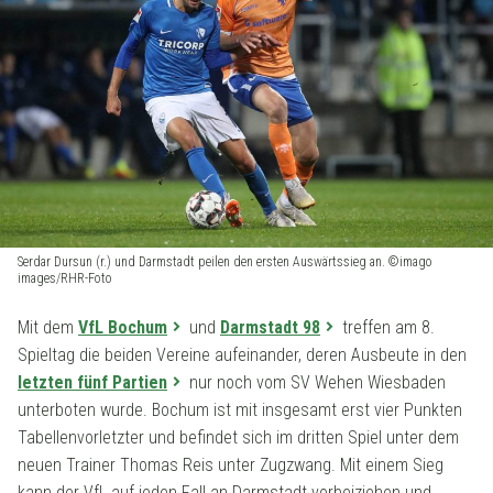
Serdar Dursun (r.) und Darmstadt peilen den ersten Auswärtssieg an. ©imago
images/RHR-Foto
Mit dem
VfL Bochum
und
Darmstadt 98
treffen am 8.
Spieltag die beiden Vereine aufeinander, deren Ausbeute in den
letzten fünf Partien
nur noch vom SV Wehen Wiesbaden
unterboten wurde. Bochum ist mit insgesamt erst vier Punkten
Tabellenvorletzter und befindet sich im dritten Spiel unter dem
neuen Trainer Thomas Reis unter Zugzwang. Mit einem Sieg
kann der VfL auf jeden Fall an Darmstadt vorbeiziehen und