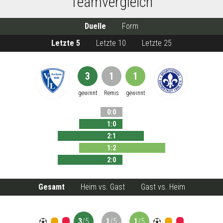
Teamvergleich
Duelle
Form
Letzte 5
Letzte 10
Letzte 25
3
1
1
gewinnt
Remis
gewinnt
0
:
0
1
:
0
2
:
1
1
:
2
2
:
0
Gesamt
Heim vs. Gast
Gast vs. Heim
3
/
5
1
/
5
1
/
5