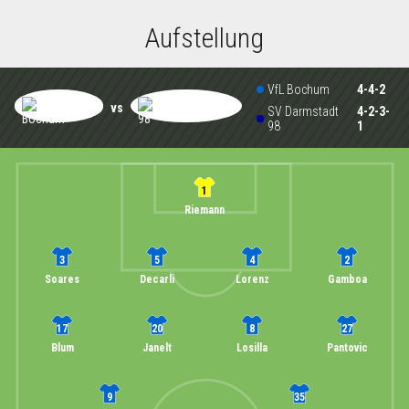
Aufstellung
VfL Bochum
4-4-2
vs
SV Darmstadt
4-2-3-
98
1
1
Riemann
3
5
4
2
Soares
Decarli
Lorenz
Gamboa
17
20
8
27
Blum
Janelt
Losilla
Pantovic
9
35