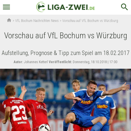
menu
search
home
>
VfL Bochum Nachrichten News
>
Vorschau auf VfL Bochum vs Würzburg
Vorschau auf VfL Bochum vs Würzburg
Aufstellung, Prognose & Tipp zum Spiel am 18.02.2017
Autor:
Johannes Ketterl
Veröffentlicht:
Donnerstag, 18.10.2018 | 17:00