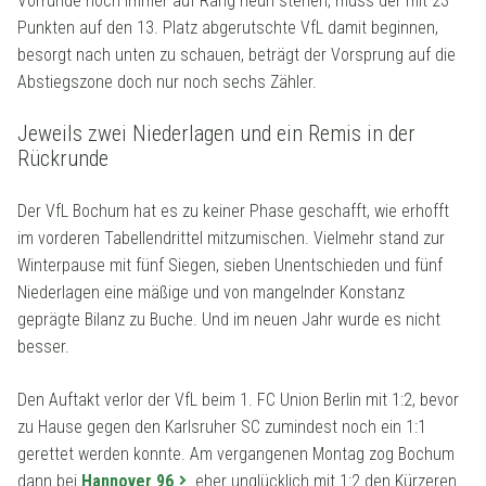
Vorrunde noch immer auf Rang neun stehen, muss der mit 23
Punkten auf den 13. Platz abgerutschte VfL damit beginnen,
besorgt nach unten zu schauen, beträgt der Vorsprung auf die
Abstiegszone doch nur noch sechs Zähler.
Jeweils zwei Niederlagen und ein Remis in der
Rückrunde
Der VfL Bochum hat es zu keiner Phase geschafft, wie erhofft
im vorderen Tabellendrittel mitzumischen. Vielmehr stand zur
Winterpause mit fünf Siegen, sieben Unentschieden und fünf
Niederlagen eine mäßige und von mangelnder Konstanz
geprägte Bilanz zu Buche. Und im neuen Jahr wurde es nicht
besser.
Den Auftakt verlor der VfL beim 1. FC Union Berlin mit 1:2, bevor
zu Hause gegen den Karlsruher SC zumindest noch ein 1:1
gerettet werden konnte. Am vergangenen Montag zog Bochum
dann bei
Hannover 96
eher unglücklich mit 1:2 den Kürzeren.