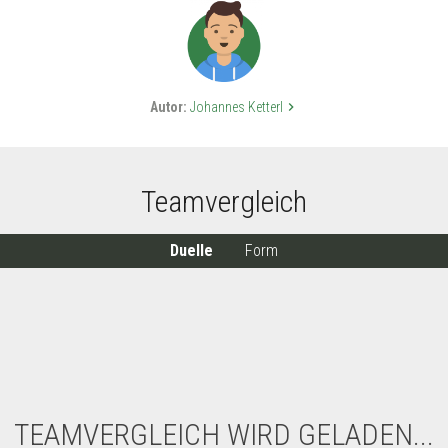
Autor:
Johannes Ketterl
keyboard_arrow_right
Teamvergleich
Duelle
Form
TEAMVERGLEICH WIRD GELADEN...