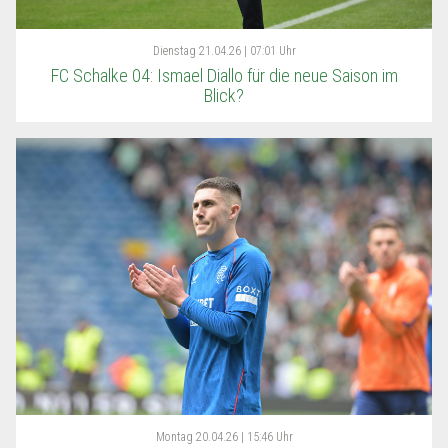
Dienstag
21.04.26 | 07:01 Uhr
FC Schalke 04: Ismael Diallo für die neue Saison im
Blick?
Montag
20.04.26 | 15:46 Uhr