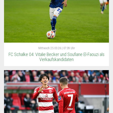
Mittwoch
25.03.26 | 07:09 Uhr
FC Schalke 04: Vitalie Becker und Soufiane El-Faouzi als
Verkaufskandidaten