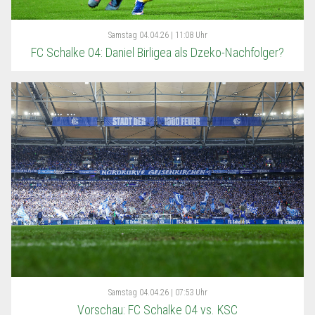
Samstag
04.04.26 | 11:08 Uhr
FC Schalke 04: Daniel Birligea als Dzeko-Nachfolger?
Samstag
04.04.26 | 07:53 Uhr
Vorschau: FC Schalke 04 vs. KSC