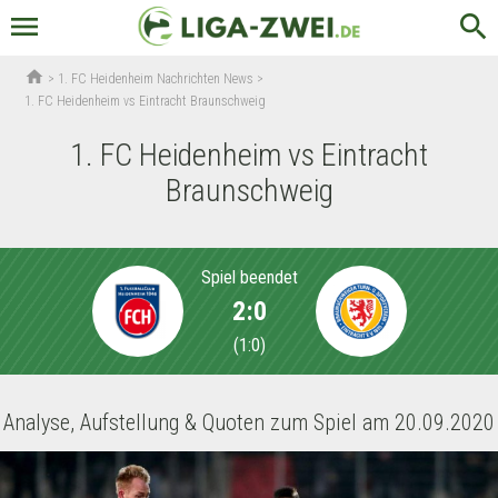
menu
search
home
>
1. FC Heidenheim Nachrichten News
>
1. FC Heidenheim vs Eintracht Braunschweig
1. FC Heidenheim vs Eintracht
Braunschweig
Spiel beendet
2:0
(
1:0
)
Analyse, Aufstellung & Quoten zum Spiel am 20.09.2020