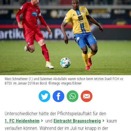
Marc Schnatterer (l.) und Suleiman Abdullahi waren schon beim letzten Duell FCH vs
BTSV im Januar 2018 an Bord. ©imago images/Eibner
Unterschiedlicher hätte der Pflichtspielauftakt für den
1. FC Heidenheim
und
Eintracht Braunschweig
kaum
verlaufen können. Während der im Juli nur knapp in der