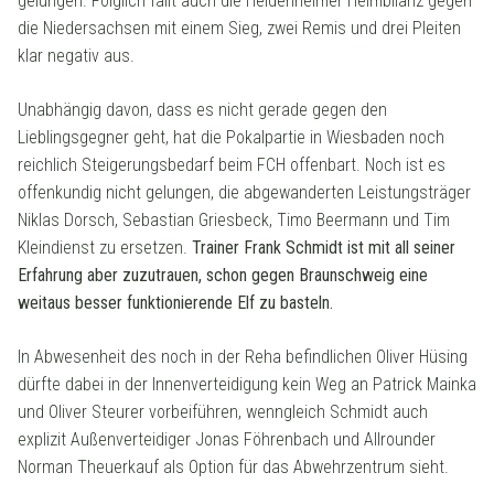
gelungen. Folglich fällt auch die Heidenheimer Heimbilanz gegen
die Niedersachsen mit einem Sieg, zwei Remis und drei Pleiten
klar negativ aus.
Unabhängig davon, dass es nicht gerade gegen den
Lieblingsgegner geht, hat die Pokalpartie in Wiesbaden noch
reichlich Steigerungsbedarf beim FCH offenbart. Noch ist es
offenkundig nicht gelungen, die abgewanderten Leistungsträger
Niklas Dorsch, Sebastian Griesbeck, Timo Beermann und Tim
Kleindienst zu ersetzen.
Trainer Frank Schmidt ist mit all seiner
Erfahrung aber zuzutrauen, schon gegen Braunschweig eine
weitaus besser funktionierende Elf zu basteln.
In Abwesenheit des noch in der Reha befindlichen Oliver Hüsing
dürfte dabei in der Innenverteidigung kein Weg an Patrick Mainka
und Oliver Steurer vorbeiführen, wenngleich Schmidt auch
explizit Außenverteidiger Jonas Föhrenbach und Allrounder
Norman Theuerkauf als Option für das Abwehrzentrum sieht.