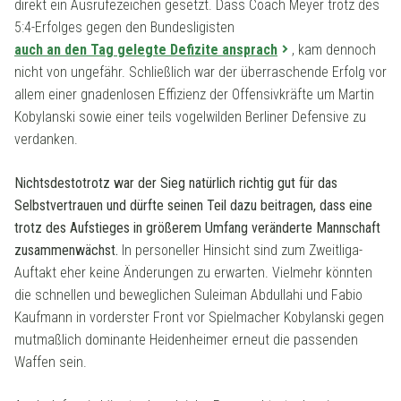
direkt ein Ausrufezeichen gesetzt. Dass Coach Meyer trotz des
5:4-Erfolges gegen den Bundesligisten
auch an den Tag gelegte Defizite ansprach
, kam dennoch
nicht von ungefähr. Schließlich war der überraschende Erfolg vor
allem einer gnadenlosen Effizienz der Offensivkräfte um Martin
Kobylanski sowie einer teils vogelwilden Berliner Defensive zu
verdanken.
Nichtsdestotrotz war der Sieg natürlich richtig gut für das
Selbstvertrauen und dürfte seinen Teil dazu beitragen, dass eine
trotz des Aufstieges in größerem Umfang veränderte Mannschaft
zusammenwächst.
In personeller Hinsicht sind zum Zweitliga-
Auftakt eher keine Änderungen zu erwarten. Vielmehr könnten
die schnellen und beweglichen Suleiman Abdullahi und Fabio
Kaufmann in vorderster Front vor Spielmacher Kobylanski gegen
mutmaßlich dominante Heidenheimer erneut die passenden
Waffen sein.