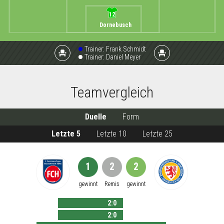
12
Dornebusch
Trainer:
Frank Schmidt
event_seat
event_seat
Trainer:
Daniel Meyer
Teamvergleich
Duelle
Form
Letzte 5
Letzte 10
Letzte 25
1
2
2
gewinnt
Remis
gewinnt
2
:
0
2
:
0