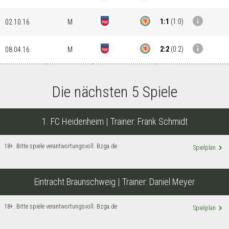
info
1:1
(
1:0
)
02.10.16
M
info
2:2
(
0:2
)
08.04.16
M
Die nächsten 5 Spiele
1. FC Heidenheim
| Trainer:
Frank Schmidt
18+. Bitte spiele verantwortungsvoll. Bzga.de
keyboard_arrow_right
Spielplan
Eintracht Braunschweig
| Trainer:
Daniel Meyer
18+. Bitte spiele verantwortungsvoll. Bzga.de
keyboard_arrow_right
Spielplan