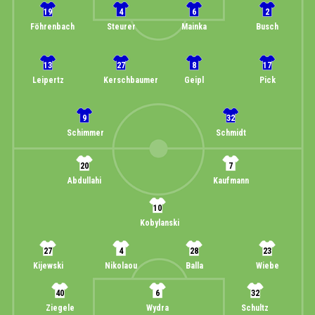
19
4
6
2
Föhrenbach
Steurer
Mainka
Busch
13
27
8
17
Leipertz
Kerschbaumer
Geipl
Pick
9
32
Schimmer
Schmidt
20
7
Abdullahi
Kaufmann
10
Kobylanski
27
4
28
23
Kijewski
Nikolaou
Balla
Wiebe
40
6
32
Ziegele
Wydra
Schultz