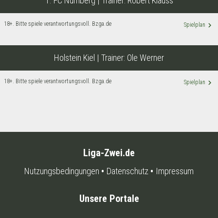
1. FC Nürnberg
| Trainer:
Robert Klauss
18+. Bitte spiele verantwortungsvoll. Bzga.de
keyboard_arrow_right
Spielplan
Holstein Kiel
| Trainer:
Ole Werner
18+. Bitte spiele verantwortungsvoll. Bzga.de
keyboard_arrow_right
Spielplan
Liga-Zwei.de
Nutzungsbedingungen
Datenschutz
Impressum
Unsere Portale