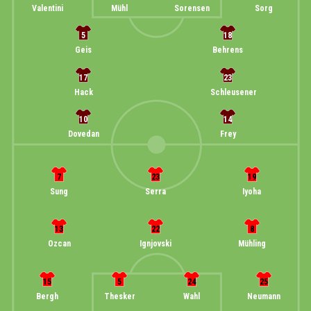
Valentini
Mühl
Sorensen
Sorg
5
18
Geis
Behrens
17
23
Hack
Schleusener
10
14
Dovedan
Frey
7
23
19
Sung
Serra
Iyoha
13
22
8
Ozcan
Ignjovski
Mühling
15
5
24
25
Bergh
Thesker
Wahl
Neumann