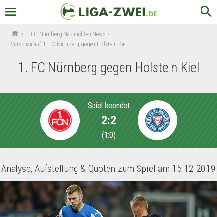
menu
search
home
>
1. FC Nürnberg Nachrichten News
>
Vorschau auf 1. FC Nürnberg gegen Holstein Kiel
1. FC Nürnberg gegen Holstein Kiel
Spiel beendet
2:2
(
1:0
)
Analyse, Aufstellung & Quoten zum Spiel am 15.12.2019