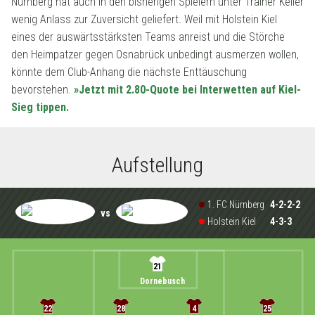
Nürnberg hat auch in den bisherigen Spielern unter Trainer Keller
wenig Anlass zur Zuversicht geliefert. Weil mit Holstein Kiel
eines der auswärtsstärksten Teams anreist und die Störche
den Heimpatzer gegen Osnabrück unbedingt ausmerzen wollen,
könnte dem Club-Anhang die nächste Enttäuschung
bevorstehen.
»Jetzt mit 2.80-Quote bei Interwetten auf Kiel-
Sieg tippen.
Aufstellung
1. FC Nürnberg
4-2-2-2
vs
Holstein Kiel
4-3-3
21
Dornebusch
22
28
4
25