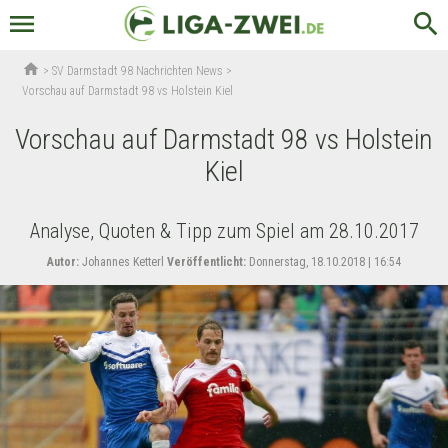
menu
search
home
>
SV Darmstadt 98 Nachrichten News
>
Vorschau auf Darmstadt 98 vs Holstein Kiel
Vorschau auf Darmstadt 98 vs Holstein
Kiel
Analyse, Quoten & Tipp zum Spiel am 28.10.2017
Autor:
Johannes Ketterl
Veröffentlicht:
Donnerstag, 18.10.2018 | 16:54