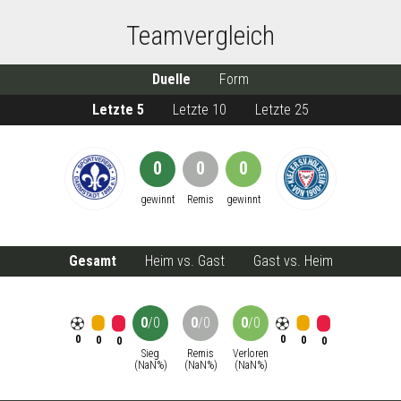
Teamvergleich
Duelle
Form
Letzte 5
Letzte 10
Letzte 25
0
0
0
gewinnt
Remis
gewinnt
Gesamt
Heim vs. Gast
Gast vs. Heim
0
/
0
0
/
0
0
/
0
0
0
0
0
0
0
Sieg
Remis
Verloren
(
NaN
%)
(
NaN
%)
(
NaN
%)