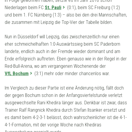
in Folge gewonnen haben, setzte es im Jahr 2016 schon
Niederlagen beim FC
St. Pauli
(0:1), beim SC Freiburg (1:2)
und beim 1. FC Nürnberg (1:3) – also bei den drei Mannschaften,
die zusammen mit Leipzig die Top-Vier der Tabelle bilden.
Nun in Düsseldorf will Leipzig, das zwischenzeitlich nur einen
eher schmeichelhaften 1:0-Auswärtssieg beim SC Paderborn
landete, endlich auch in der Fremde wieder dominant und am
Ende erfolgreich auftreten. Eben genauso wie in der Regel in der
Red-Bull-Arena, wo am vergangenen Wochenende der
VfL Bochum
(3:1) mehr oder minder chancenlos war.
Im Vergleich zu dieser Partie ist eine Änderung nötig, fällt doch
der gegen Bochum schon in der Anfangsviertelstunde verletzt
ausgewechselte Rani Khedira länger aus. Denkbar ist zwar, dass
Trainer Ralf Rangnick Khedira durch Stefan Ilsanker ersetzt und
es damit beim 4-2-3-1 belässt, doch wahrscheinlicher ist die 4-1-
4-1-Formation, mit der vorige Woche nach Khediras