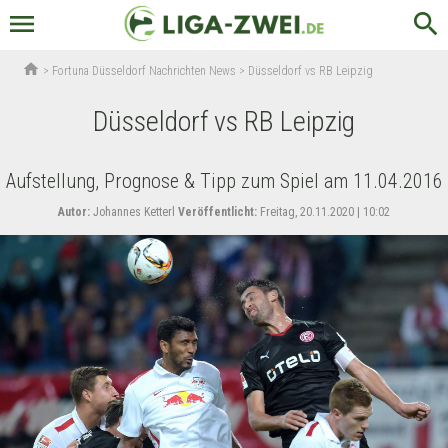
menu
search
home
>
Fortuna Düsseldorf Nachrichten News
>
Düsseldorf vs RB Leipzig
Düsseldorf vs RB Leipzig
Aufstellung, Prognose & Tipp zum Spiel am 11.04.2016
Autor:
Johannes Ketterl
Veröffentlicht:
Freitag, 20.11.2020 | 10:02