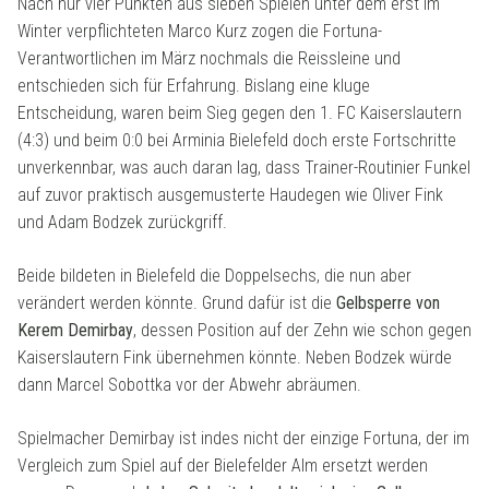
Nach nur vier Punkten aus sieben Spielen unter dem erst im
Winter verpflichteten Marco Kurz zogen die Fortuna-
Verantwortlichen im März nochmals die Reissleine und
entschieden sich für Erfahrung. Bislang eine kluge
Entscheidung, waren beim Sieg gegen den 1. FC Kaiserslautern
(4:3) und beim 0:0 bei Arminia Bielefeld doch erste Fortschritte
unverkennbar, was auch daran lag, dass Trainer-Routinier Funkel
auf zuvor praktisch ausgemusterte Haudegen wie Oliver Fink
und Adam Bodzek zurückgriff.
Beide bildeten in Bielefeld die Doppelsechs, die nun aber
verändert werden könnte. Grund dafür ist die
Gelbsperre von
Kerem Demirbay
, dessen Position auf der Zehn wie schon gegen
Kaiserslautern Fink übernehmen könnte. Neben Bodzek würde
dann Marcel Sobottka vor der Abwehr abräumen.
Spielmacher Demirbay ist indes nicht der einzige Fortuna, der im
Vergleich zum Spiel auf der Bielefelder Alm ersetzt werden