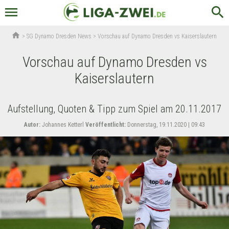
menu
search
home
>
SG Dynamo Dresden News
>
Vorschau auf Dynamo Dresden vs Kaiserslautern
Vorschau auf Dynamo Dresden vs
Kaiserslautern
Aufstellung, Quoten & Tipp zum Spiel am 20.11.2017
Autor:
Johannes Ketterl
Veröffentlicht:
Donnerstag, 19.11.2020 | 09:43