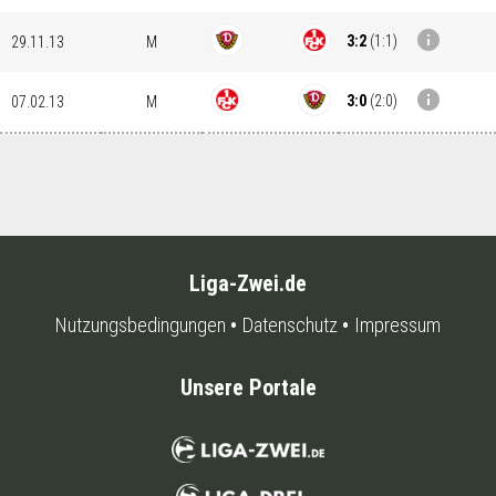
info
3:2
(
1:1
)
29.11.13
M
info
3:0
(
2:0
)
07.02.13
M
Liga-Zwei.de
Nutzungsbedingungen
Datenschutz
Impressum
Unsere Portale