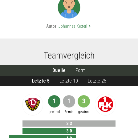
Autor:
Johannes Ketterl
keyboard_arrow_right
Teamvergleich
Duelle
Form
Letzte 5
Letzte 10
Letzte 25
1
1
3
gewinnt
Remis
gewinnt
3
:
3
3
:
0