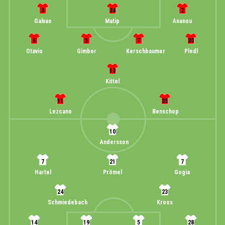
3
34
2
Galvao
Matip
Ananou
6
5
7
30
Otavio
Gimber
Kerschbaumer
Pledl
10
Kittel
11
35
Lezcano
Benschop
10
Andersson
7
21
7
Hartel
Prömel
Gogia
24
23
Schmiedebach
Kroos
14
19
5
28