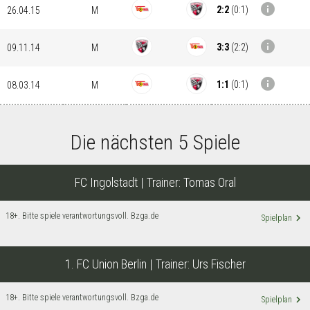
info
2:2
(
0:1
)
26.04.15
M
info
3:3
(
2:2
)
09.11.14
M
info
1:1
(
0:1
)
08.03.14
M
Die nächsten 5 Spiele
FC Ingolstadt
| Trainer:
Tomas Oral
18+. Bitte spiele verantwortungsvoll. Bzga.de
keyboard_arrow_right
Spielplan
1. FC Union Berlin
| Trainer:
Urs Fischer
18+. Bitte spiele verantwortungsvoll. Bzga.de
keyboard_arrow_right
Spielplan