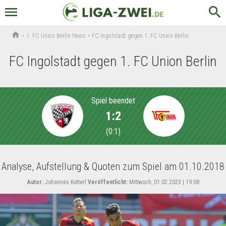
menu
search
home
>
1. FC Union Berlin News
>
FC Ingolstadt gegen 1. FC Union Berlin
FC Ingolstadt gegen 1. FC Union Berlin
Spiel beendet
1:2
(
0:1
)
Analyse, Aufstellung & Quoten zum Spiel am 01.10.2018
Autor:
Johannes Ketterl
Veröffentlicht:
Mittwoch, 01.02.2023 | 19:08