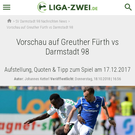
menu
search
home
>
SV Darmstadt 98 Nachrichten News
>
Vorschau auf Greuther Fürth vs Darmstadt 98
Vorschau auf Greuther Fürth vs
Darmstadt 98
Aufstellung, Quoten & Tipp zum Spiel am 17.12.2017
Autor:
Johannes Ketterl
Veröffentlicht:
Donnerstag, 18.10.2018 | 16:56