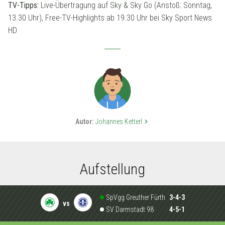
TV-Tipps:
Live-Übertragung auf Sky & Sky Go (Anstoß: Sonntag,
13.30 Uhr), Free-TV-Highlights ab 19.30 Uhr bei Sky Sport News
HD
Autor:
Johannes Ketterl
keyboard_arrow_right
Aufstellung
SpVgg Greuther Fürth
3-4-3
vs
SV Darmstadt 98
4-5-1