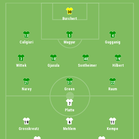
30
Burchert
13
5
4
Caligiuri
Magyar
Gugganig
3
10
40
19
Wittek
Gjasula
Sontheimer
Hilbert
21
37
22
Narey
Green
Raum
7
Platte
19
6
11
Grosskreutz
Mehlem
Kempe