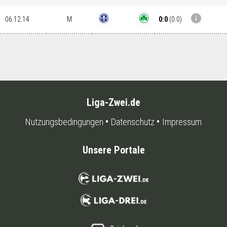
info
0:0
(
0:0
)
06.12.14
M
Liga-Zwei.de
Nutzungsbedingungen
Datenschutz
Impressum
Unsere Portale