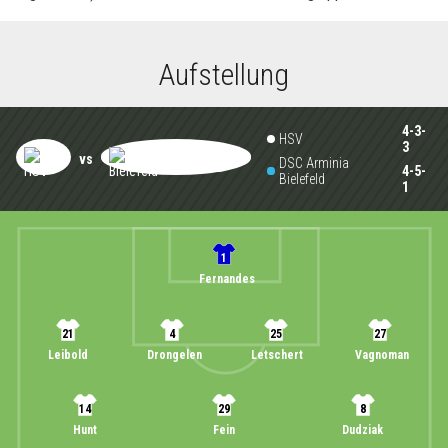
Aufstellung
4-3-
HSV
3
vs
DSC Arminia
4-5-
Bielefeld
1
1
Fernandes
21
4
25
27
Leibold
Drongelen
Letschert
Vagnoman
14
29
8
Hunt
Fein
Dudziak