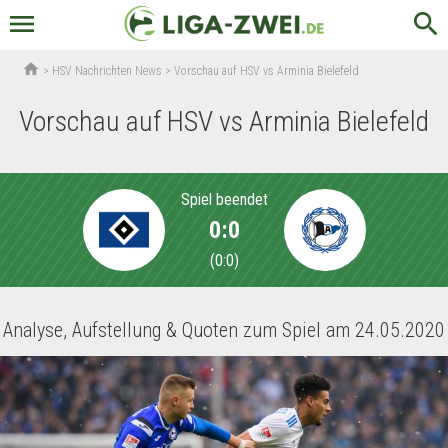
menu
search
home
>
HSV Nachrichten News
>
Vorschau auf HSV vs Arminia Bielefeld
Vorschau auf HSV vs Arminia Bielefeld
Spiel beendet
0:0
(
0:0
)
Analyse, Aufstellung & Quoten zum Spiel am 24.05.2020