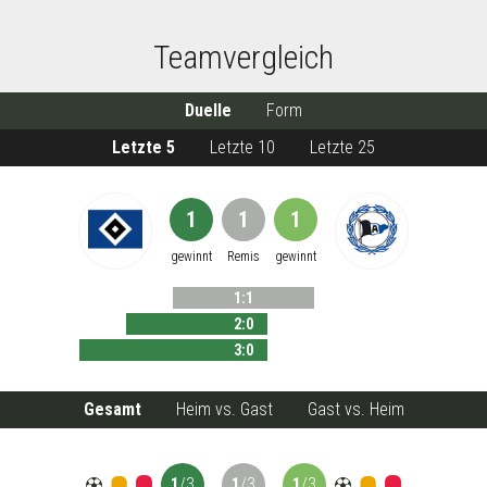
Teamvergleich
Duelle
Form
Letzte 5
Letzte 10
Letzte 25
1
1
1
gewinnt
Remis
gewinnt
1
:
1
2
:
0
3
:
0
Gesamt
Heim vs. Gast
Gast vs. Heim
1
/
3
1
/
3
1
/
3