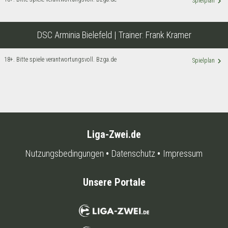
keyboard_arrow_right
Spielplan
DSC Arminia Bielefeld
| Trainer:
Frank Kramer
18+. Bitte spiele verantwortungsvoll. Bzga.de
keyboard_arrow_right
Spielplan
Liga-Zwei.de
Nutzungsbedingungen
Datenschutz
Impressum
Unsere Portale