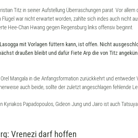
stian Titz in seiner Aufstellung Überraschungen parat. Vor allem 
lügel war nicht erwartet worden, zahlte sich indes auch nicht aus
rte Hee-Chan Hwang gegen Regensburg links offensiv beginnt.
asogga mit Vorlagen füttern kann, ist offen. Nicht ausgeschl
nächst draußen bleibt und dafür Fiete Arp die von Titz angekün
Orel Mangala in die Anfangsformation zurückkehrt und entweder Va
erweise auch beide, sollte der zuletzt angeschlagen fehlende Le
en Kyriakos Papadopoulos, Gideon Jung und Jairo ist auch Tatsuya
g: Vrenezi darf hoffen