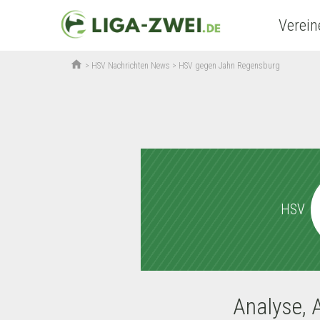
Verein
home
>
HSV Nachrichten News
>
HSV gegen Jahn Regensburg
HSV
Analyse, 