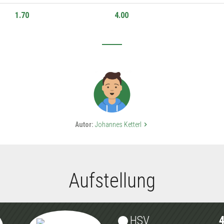
1.70
4.00
Autor:
Johannes Ketterl
keyboard_arrow_right
Aufstellung
HSV