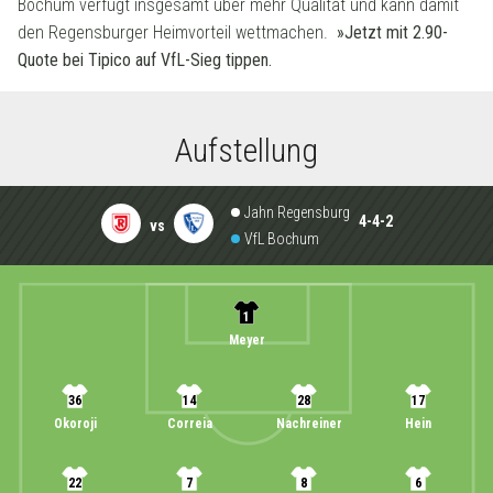
Bochum verfügt insgesamt über mehr Qualität und kann damit
den Regensburger Heimvorteil wettmachen.
»Jetzt mit 2.90-
Quote bei Tipico auf VfL-Sieg tippen.
Aufstellung
Jahn Regensburg
4-4-2
vs
VfL Bochum
1
Meyer
36
14
28
17
Okoroji
Correia
Nachreiner
Hein
22
7
8
6