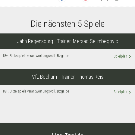
Die nächsten 5 Spiele
Jahn Regensburg
| Trainer:
Mersad Selimbegovic
18+. Bitte spiele verantwortungsvoll. Bzga.de
keyboard_arrow_right
Spielplan
VfL Bochum
| Trainer:
Thomas Reis
18+. Bitte spiele verantwortungsvoll. Bzga.de
keyboard_arrow_right
Spielplan