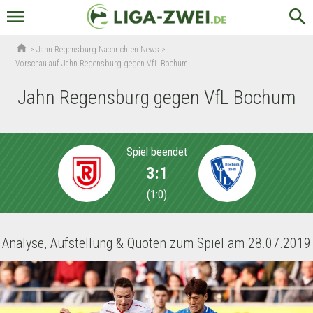
menu
search
home
>
Jahn Regensburg Nachrichten News
>
Vorschau auf Jahn Regensburg gegen VfL Bochum
Jahn Regensburg gegen VfL Bochum
Spiel beendet
3:1
(
1:0
)
Analyse, Aufstellung & Quoten zum Spiel am 28.07.2019