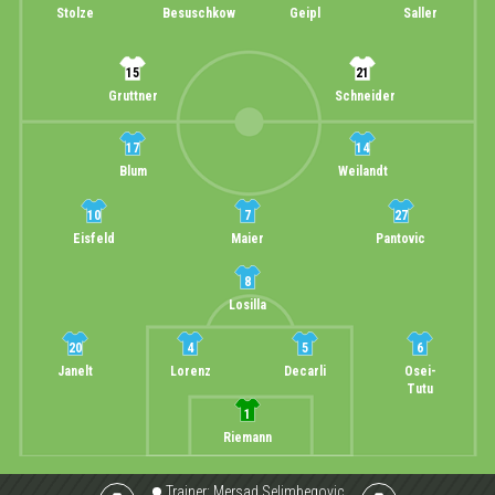
Stolze
Besuschkow
Geipl
Saller
15
21
Gruttner
Schneider
17
14
Blum
Weilandt
10
7
27
Eisfeld
Maier
Pantovic
8
Losilla
20
4
5
6
Janelt
Lorenz
Decarli
Osei-
Tutu
1
Riemann
Trainer:
Mersad Selimbegovic