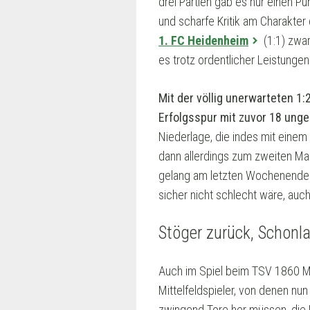
drei Partien gab es nur einen Pu
und scharfe Kritik am Charakter
1. FC Heidenheim
(1:1) zwar
es trotz ordentlicher Leistunge
Mit der völlig unerwarteten 1
Erfolgsspur mit zuvor 18 ung
Niederlage, die indes mit einem
dann allerdings zum zweiten Mal
gelang am letzten Wochenende mi
sicher nicht schlecht wäre, auch
Stöger zurück, Schonla
Auch im Spiel beim TSV 1860 Mün
Mittelfeldspieler, von denen nu
zwingend Tore her müssen, die U