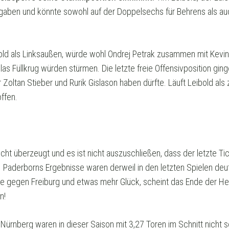
fgaben und könnte sowohl auf der Doppelsechs für Behrens als au
ibold als Linksaußen, würde wohl Ondrej Petrak zusammen mit Kev
clas Füllkrug würden stürmen. Die letzte freie Offensivposition gin
 Zoltan Stieber und Rurik Gislason haben dürfte. Läuft Leibold als 
offen.
cht überzeugt und es ist nicht auszuschließen, dass der letzte Tic
. Paderborns Ergebnisse waren derweil in den letzten Spielen deutl
wie gegen Freiburg und etwas mehr Glück, scheint das Ende der He
n!
 Nürnberg waren in dieser Saison mit 3,27 Toren im Schnitt nicht s