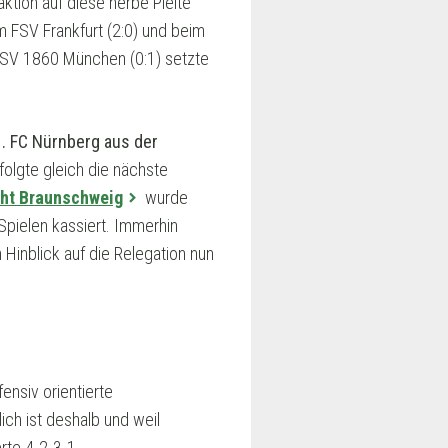
aktion auf diese herbe Pleite
m FSV Frankfurt (2:0) und beim
 TSV 1860 München (0:1) setzte
1. FC Nürnberg aus der
folgte gleich die nächste
cht Braunschweig
wurde
Spielen kassiert. Immerhin
Hinblick auf die Relegation nun
ensiv orientierte
ch ist deshalb und weil
rte 4-2-3-1.