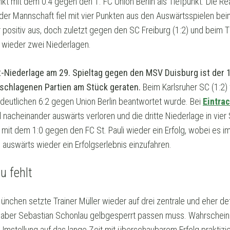
nkt mit dem 0:4 gegen den 1. FC Union Berlin als Tiefpunkt. Die Re
 der Mannschaft fiel mit vier Punkten aus den Auswärtsspielen bei
 positiv aus, doch zuletzt gegen den SC Freiburg (1:2) und beim
n wieder zwei Niederlagen.
:2-Niederlage am 29. Spieltag gegen den MSV Duisburg ist der 
eschlagenen Partien am Stück geraten.
Beim Karlsruher SC (1:2) 
 deutlichen 6:2 gegen Union Berlin beantwortet wurde. Bei
Eintra
 nacheinander auswärts verloren und die dritte Niederlage in vier 
t dem 1:0 gegen den FC St. Pauli wieder ein Erfolg, wobei es im 
 auswärts wieder ein Erfolgserlebnis einzufahren.
u fehlt
chen setzte Trainer Müller wieder auf drei zentrale und eher def
n aber Sebastian Schonlau gelbgesperrt passen muss. Wahrscheinli
mstellung auf das lange Zeit mit überschaubarem Erfolg praktizie