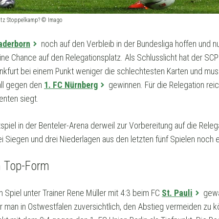
ritz Stoppelkamp? © Imago
aderborn
noch auf den Verbleib in der Bundesliga hoffen und n
ine Chance auf den Relegationsplatz. Als Schlusslicht hat der SC
furt bei einem Punkt weniger die schlechtesten Karten und mus
all gegen den
1. FC Nürnberg
gewinnen. Für die Relegation reic
enten siegt.
iel in der Benteler-Arena derweil zur Vorbereitung auf die Relega
 Siegen und drei Niederlagen aus den letzten fünf Spielen noch e
n Top-Form
 Spiel unter Trainer Rene Müller mit 4:3 beim FC
St. Pauli
gewa
r man in Ostwestfalen zuversichtlich, den Abstieg vermeiden zu 