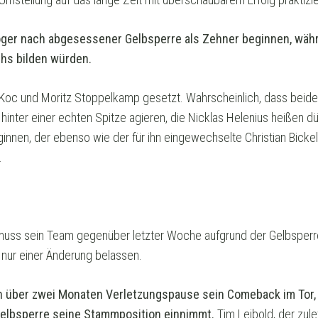
öger nach abgesessener Gelbsperre als Zehner beginnen, wäh
chs bilden würden.
 Koc und Moritz Stoppelkamp gesetzt. Wahrscheinlich, dass beid
 hinter einer echten Spitze agieren, die Nicklas Helenius heißen d
innen, der ebenso wie der für ihn eingewechselte Christian Bicke
.
 muss sein Team gegenüber letzter Woche aufgrund der Gelbsper
 nur einer Änderung belassen.
ch über zwei Monaten Verletzungspause sein Comeback im Tor,
Gelbsperre seine Stammposition einnimmt.
Tim Leibold, der zulet