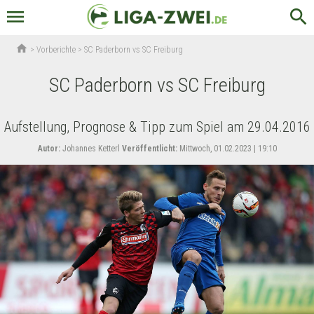
menu
search
home
>
Vorberichte
>
SC Paderborn vs SC Freiburg
SC Paderborn vs SC Freiburg
Aufstellung, Prognose & Tipp zum Spiel am 29.04.2016
Autor:
Johannes Ketterl
Veröffentlicht:
Mittwoch, 01.02.2023 | 19:10