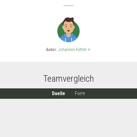
Autor:
Johannes Ketterl
keyboard_arrow_right
Teamvergleich
Duelle
Form