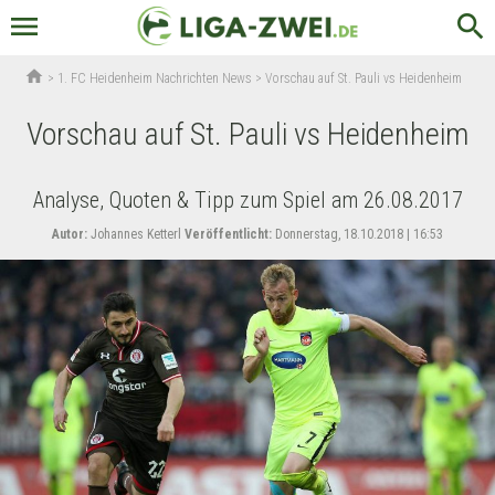
menu
search
home
>
1. FC Heidenheim Nachrichten News
>
Vorschau auf St. Pauli vs Heidenheim
Vorschau auf St. Pauli vs Heidenheim
Analyse, Quoten & Tipp zum Spiel am 26.08.2017
Autor:
Johannes Ketterl
Veröffentlicht:
Donnerstag, 18.10.2018 | 16:53