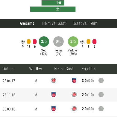
1
:
0
2
:
1
Gesamt
Heim vs. Gast
Gast vs. Heim
2
/
5
0
/
5
3
/
5
5
6
11
8
0
0
Sieg
Remis
Verloren
(
40
%)
(
0
%)
(
60
%)
Datum
Wettbw.
Heim
|
Gast
Ergebnis
info
3:0
(
0:0
)
28.04.17
M
info
2:0
(
1:0
)
26.11.16
M
info
2:0
(
0:0
)
06.03.16
M