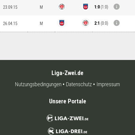
info
1:0
(
1:0
)
23.09.15
M
info
2:1
(
0:0
)
26.04.15
M
Liga-Zwei.de
Nutzungsbedingungen
Datenschutz
Impressum
Unsere Portale