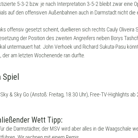
izierte 5-3-2 bzw. je nach Interpretation 3-5-2 bleibt zwar eine Op
ls auf den offensiven Außenbahnen auch in Darmstadt nicht die e
s offensiv gesetzt scheint, duellieren sich rechts Cauly Oliveira
esetzung der Position des zweiten Angreifers neben Borys Tashchy
kal untermauert hat. John Verhoek und Richard Sukuta-Pasu kön
o, der am letzten Wochenende ran durfte.
 Spiel
 Sky & Sky Go (Anstoß: Freitag, 18.30 Uhr), Free-TV-Highlights a
ließender Wett Tipp:
für die Darmstädter, der MSV wird aber alles in die Waagschale w
ntführen. Wir rechnen mit einem Remis.