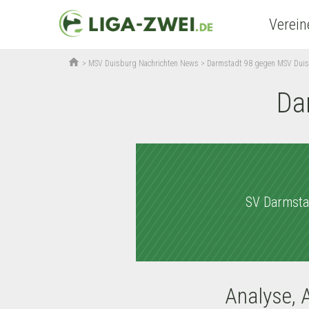
Verein
home
>
MSV Duisburg Nachrichten News
>
Darmstadt 98 gegen MSV Dui
Da
SV Darmsta
Analyse, 