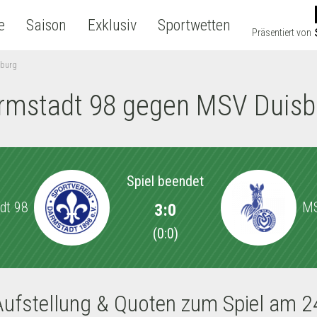
e
Saison
Exklusiv
Sportwetten
Präsentiert von
sburg
rmstadt 98 gegen MSV Duisb
Spiel beendet
dt 98
MS
3:0
(
0:0
)
Aufstellung & Quoten zum Spiel am 