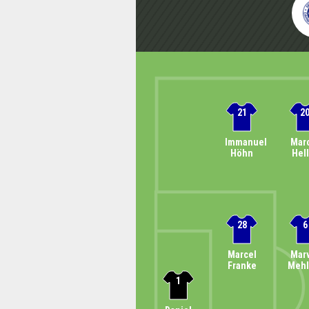
21
2
Immanuel
Mar
Höhn
Hel
28
6
Marcel
Mar
Franke
Meh
1