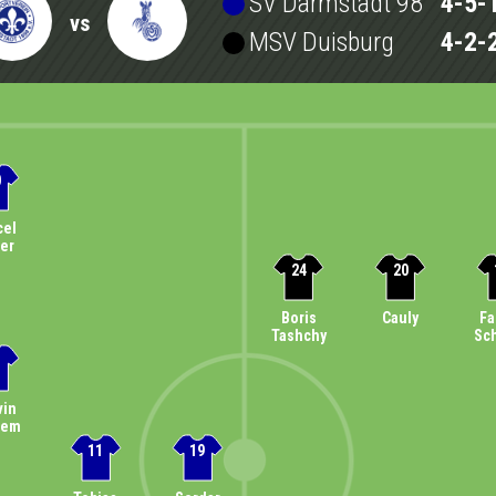
SV Darmstadt 98
4-5-
vs
MSV Duisburg
4-2-
0
cel
ler
24
20
Boris
Cauly
Fa
Tashchy
Sc
vin
lem
11
19