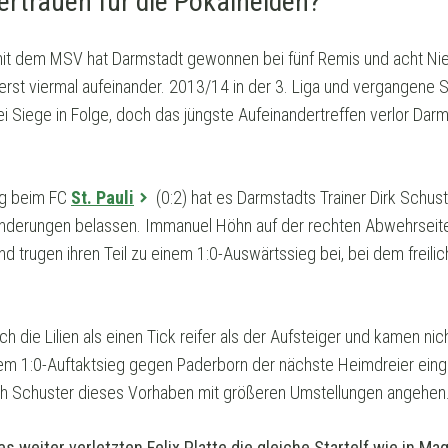
rtrauen für die Pokalhelden?
mit dem MSV hat Darmstadt gewonnen bei fünf Remis und acht Ni
erst viermal aufeinander. 2013/14 in der 3. Liga und vergangene S
ei Siege in Folge, doch das jüngste Aufeinandertreffen verlor Da
ng beim FC
St. Pauli
(0:2) hat es Darmstadts Trainer Dirk Schust
Änderungen belassen. Immanuel Höhn auf der rechten Abwehrseit
d trugen ihren Teil zu einem 1:0-Auswärtssieg bei, bei dem freilic
h die Lilien als einen Tick reifer als der Aufsteiger und kamen nic
dem 1:0-Auftaktsieg gegen Paderborn der nächste Heimdreier ein
h Schuster dieses Vorhaben mit größeren Umstellungen angehen
s weiter verletzten Felix Platte die gleiche Startelf wie in M