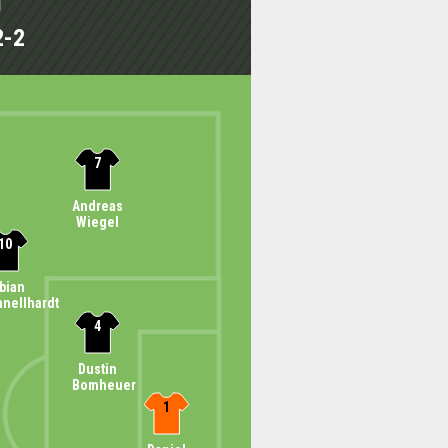
1
2-2
7
Andreas
Wiegel
10
bian
hnellhardt
4
Dustin
Bomheuer
1