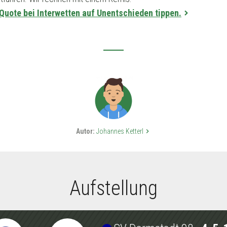
-Quote bei Interwetten auf Unentschieden tippen.
Autor:
Johannes Ketterl
keyboard_arrow_right
Aufstellung