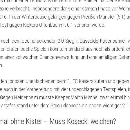
rts mit nur einem Punkt aus den ersten drei Spielen hat der SV Sa
one verbracht. Insbesondere dank einer starken Phase vor Weihn
2016. In der Winterpause gelangen gegen Preußen Münster (5:1) u
e Test gegen Kickers Offenbachmit 0:1 verloren wurde.
 nach dem beeindruckenden 3:0-Sieg in Düsseldorf aber schnell v
den ersten sechs Spielen konnte man durchaus noch als ordentli
gen einer schwachen Chancenverwertung und eine anfälligen Defens
n.
den torlosen Unentschieden beim 1. FC Kaiserslautern und gegen
die auch in der Vorbereitung mit vier ungeschlagenen Testspielen, 
Gegen Heidenheim musste Keeper Martin Männel zwar einmal hinte
v trafen stand unter dem Strich dennoch ein enorm wichtiger 2:1-
al ohne Kister – Muss Kosecki weichen?