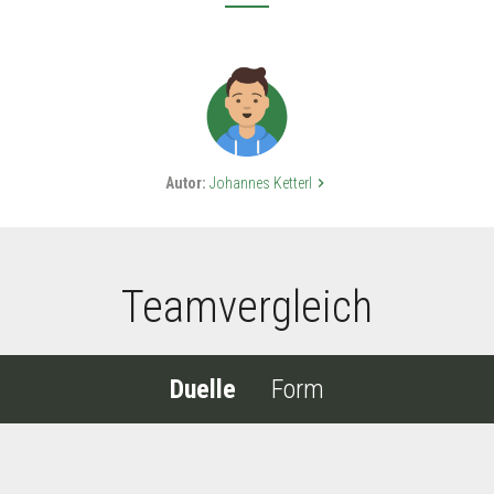
Autor:
Johannes Ketterl
keyboard_arrow_right
Teamvergleich
Duelle
Form