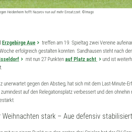
gegen Heidenheim hofft Nazarov nun auf mehr Einsatzzeit. ©Imago
d
Erzgebirge Aue
treffen am 19. Spieltag zwei Vereine aufeinan
Woche erfolgreich gestalten konnten. Sandhausen steht nach de
üsseldorf
mit nun 27 Punkten
auf Platz acht
und ist weiterh
t.
nz unerwartet gegen den Abstieg, hat sich mit dem Last-Minute-E
r zumindest auf den Relegationsplatz verbessert und den ohnehin
estärkt.
Weihnachten stark – Aue defensiv stabilisier