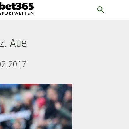
search
z. Aue
02.2017