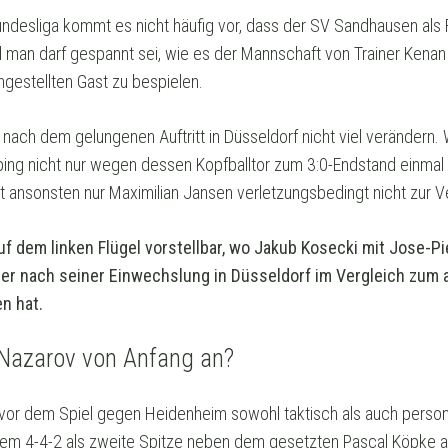
undesliga kommt es nicht häufig vor, dass der SV Sandhausen als F
d man darf gespannt sei, wie es der Mannschaft von Trainer Kenan 
gestellten Gast zu bespielen.
h nach dem gelungenen Auftritt in Düsseldorf nicht viel verändern. 
ping nicht nur wegen dessen Kopfballtor zum 3:0-Endstand einmal
ht ansonsten nur Maximilian Jansen verletzungsbedingt nicht zur V
uf dem linken Flügel vorstellbar, wo Jakub Kosecki mit Jose-P
der nach seiner Einwechslung in Düsseldorf im Vergleich zu
n hat.
 Nazarov von Anfang an?
vor dem Spiel gegen Heidenheim sowohl taktisch als auch persone
nem 4-4-2 als zweite Spitze neben dem gesetzten Pascal Köpke au