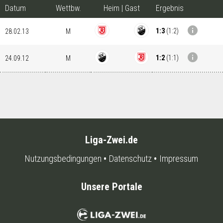
Datum
Wettbw.
Heim
|
Gast
Ergebnis
info
1:3
(
1:2
)
28.02.13
M
info
1:2
(
1:1
)
24.09.12
M
Liga-Zwei.de
Nutzungsbedingungen
Datenschutz
Impressum
Unsere Portale