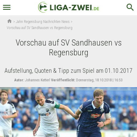
menu
search
home
>
Jahn Regensburg Nachrichten News
>
Vorschau auf SV Sandhausen vs Regensburg
Vorschau auf SV Sandhausen vs
Regensburg
Aufstellung, Quoten & Tipp zum Spiel am 01.10.2017
Autor:
Johannes Ketterl
Veröffentlicht:
Donnerstag, 18.10.2018 | 16:53