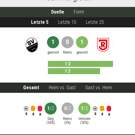
Duelle
Form
Letzte 5
Letzte 10
Letzte 25
1
0
1
gewinnt
Remis
gewinnt
1
:
3
1
:
2
Gesamt
Heim vs. Gast
Gast vs. Heim
1
/
2
0
/
2
1
/
2
0
0
0
0
0
0
Sieg
Remis
Verloren
(
50
%)
(
0
%)
(
50
%)