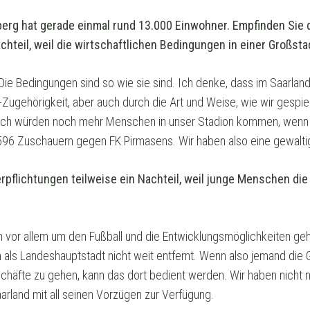
rg hat gerade einmal rund 13.000 Einwohner. Empfinden Sie de
achteil, weil die wirtschaftlichen Bedingungen in einer Großsta
. Die Bedingungen sind so wie sie sind. Ich denke, dass im Saar
-Zugehörigkeit, aber auch durch die Art und Weise, wie wir gespi
lich würden noch mehr Menschen in unser Stadion kommen, wenn w
596 Zuschauern gegen FK Pirmasens. Wir haben also eine gewalt
rpflichtungen teilweise ein Nachteil, weil junge Menschen die 
n vor allem um den Fußball und die Entwicklungsmöglichkeiten geh
 als Landeshauptstadt nicht weit entfernt. Wenn also jemand die
schäfte zu gehen, kann das dort bedient werden. Wir haben nicht n
rland mit all seinen Vorzügen zur Verfügung.