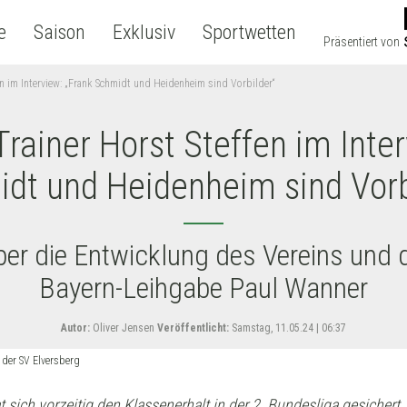
e
Saison
Exklusiv
Sportwetten
Präsentiert von
en im Interview: „Frank Schmidt und Heidenheim sind Vorbilder“
Trainer Horst Steffen im Inter
dt und Heidenheim sind Vorb
ber die Entwicklung des Vereins und 
Bayern-Leihgabe Paul Wanner
Autor:
Oliver Jensen
Veröffentlicht:
Samstag, 11.05.24 | 06:37
r der SV Elversberg
 sich vorzeitig den Klassenerhalt in der 2. Bundesliga gesichert.