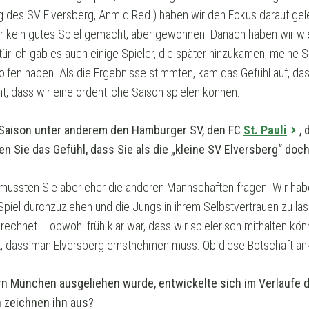
 des SV Elversberg, Anm.d.Red.) haben wir den Fokus darauf gele
ar kein gutes Spiel gemacht, aber gewonnen. Danach haben wir wi
rlich gab es auch einige Spieler, die später hinzukamen, meine S
fen haben. Als die Ergebnisse stimmten, kam das Gefühl auf, das
, dass wir eine ordentliche Saison spielen können.
r Saison unter anderem den Hamburger SV, den FC
St. Pauli
,
n Sie das Gefühl, dass Sie als die „kleine SV Elversberg“ doc
 müssten Sie aber eher die anderen Mannschaften fragen. Wir ha
iel durchzuziehen und die Jungs in ihrem Selbstvertrauen zu las
rechnet – obwohl früh klar war, dass wir spielerisch mithalten kö
t, dass man Elversberg ernstnehmen muss. Ob diese Botschaft anka
rn München ausgeliehen wurde, entwickelte sich im Verlaufe 
 zeichnen ihn aus?