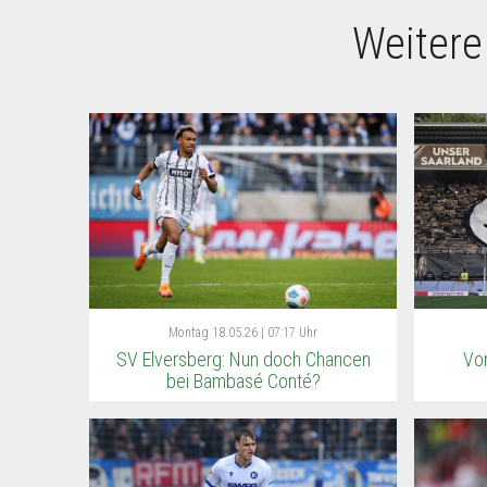
Weitere
Montag
18.05.26 | 07:17 Uhr
SV Elversberg: Nun doch Chancen
Vor
bei Bambasé Conté?