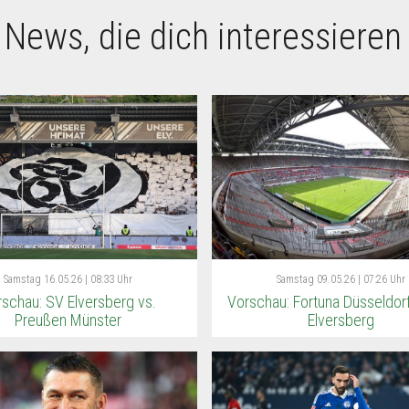
 News, die dich interessieren
Samstag
16.05.26 | 08:33 Uhr
Samstag
09.05.26 | 07:26 Uhr
schau: SV Elversberg vs.
Vorschau: Fortuna Düsseldor
Preußen Münster
Elversberg