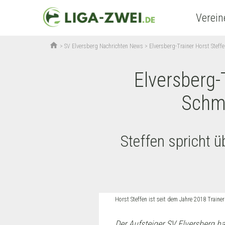
Verein
home
>
SV Elversberg Nachrichten News
>
Elversberg-Trainer Horst Steff
Elversberg-
Schmi
Steffen spricht ü
Horst Steffen ist seit dem Jahre 2018 Traine
Der Aufsteiger SV Elversberg hat