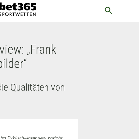
search
view: „Frank
ilder“
die Qualitäten von
 Im Exklusiv-Interview spricht