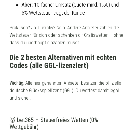
Aber:
10-facher Umsatz (Quote mind. 1.50) und
5% Wettsteuer trägt der Kunde
Praktisch? Ja. Lukrativ? Nein. Andere Anbieter zahlen die
Wettsteuer für dich oder schenken dir Gratiswetten – ohne
dass du überhaupt einzahlen musst.
Die 2 besten Alternativen mit echten
Codes (alle GGL-lizenziert)
Wichtig:
Alle hier genannten Anbieter besitzen die offizielle
deutsche Glücksspiellizenz (GGL). Du wettest damit legal
und sicher.
🥇 bet365 – Steuerfreies Wetten (0%
Wettgebühr)