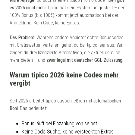
Klare Ansage:
Du suchst einen tipico Promo Code?
Den gibt
es 2026 nicht mehr.
tipico hat sein System umgestellt – der
100% Bonus (bis 100€) kommt jetzt automatisch bei der
Anmeldung. Kein Code, keine Extras.
Das Problem:
Während andere Anbieter echte Bonuscodes
mit Gratiswetten verteilen, gehst du bei tipico leer aus. Wir
zeigen dir drei lizenzierte Alternativen, die aktuell deutlich
mehr bieten – und
zwar legal mit deutscher GGL-Zulassung.
Warum tipico 2026 keine Codes mehr
vergibt
Seit 2025 arbeitet tipico ausschließlich mit
automatischen
Boni.
Das bedeutet:
Bonus läuft bei Einzahlung von selbst
Keine Code-Suche, keine versteckten Extras