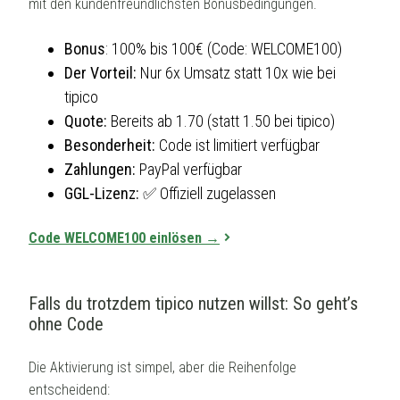
mit den kundenfreundlichsten Bonusbedingungen.
Bonus
: 100% bis 100€ (Code: WELCOME100)
Der Vorteil:
Nur 6x Umsatz statt 10x wie bei
tipico
Quote:
Bereits ab 1.70 (statt 1.50 bei tipico)
Besonderheit:
Code ist limitiert verfügbar
Zahlungen:
PayPal verfügbar
GGL-Lizenz:
✅ Offiziell zugelassen
Code WELCOME100 einlösen →
Falls du trotzdem tipico nutzen willst: So geht’s
ohne Code
Die Aktivierung ist simpel, aber die Reihenfolge
entscheidend: