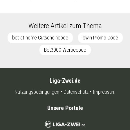
Weitere Artikel zum Thema
bet-at-home Gutscheincode
bwin Promo Code
Bet3000 Werbecode
Liga-Zwei.de
Nutzungsbedingungen
Datenschutz
Impressum
Unsere Portale