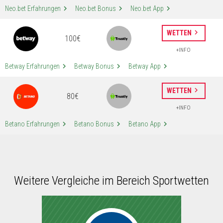
keyboard_arrow_right
keyboard_arrow_right
keyboard_arrow_right
Neo.bet Erfahrungen
Neo.bet Bonus
Neo.bet App
keyboard_arrow_right
WETTEN
100€
+INFO
keyboard_arrow_right
keyboard_arrow_right
keyboard_arrow_right
Betway Erfahrungen
Betway Bonus
Betway App
keyboard_arrow_right
WETTEN
80€
+INFO
keyboard_arrow_right
keyboard_arrow_right
keyboard_arrow_right
Betano Erfahrungen
Betano Bonus
Betano App
Weitere Vergleiche im Bereich Sportwetten