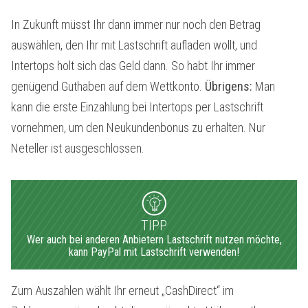
In Zukunft müsst Ihr dann immer nur noch den Betrag
auswählen, den Ihr mit Lastschrift aufladen wollt, und
Intertops holt sich das Geld dann. So habt Ihr immer
genügend Guthaben auf dem Wettkonto.
Übrigens:
Man
kann die erste Einzahlung bei Intertops per Lastschrift
vornehmen, um den Neukundenbonus zu erhalten. Nur
Neteller ist ausgeschlossen.
TIPP
Wer auch bei anderen Anbietern Lastschrift nutzen möchte,
kann PayPal mit Lastschrift verwenden!
Zum Auszahlen wählt Ihr erneut „CashDirect“ im