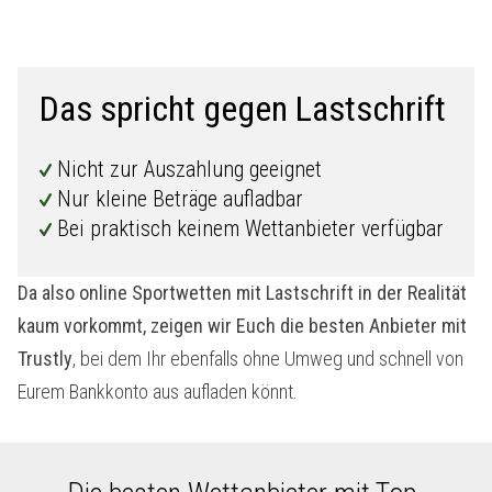
Das spricht gegen Lastschrift
Nicht zur Auszahlung geeignet
Nur kleine Beträge aufladbar
Bei praktisch keinem Wettanbieter verfügbar
Da also online Sportwetten mit Lastschrift in der Realität
kaum vorkommt, zeigen wir Euch die besten Anbieter mit
Trustly
, bei dem Ihr ebenfalls ohne Umweg und schnell von
Eurem Bankkonto aus aufladen könnt.