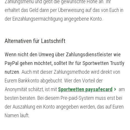
Zahlungsmenü und gebt die gewünschte Höhe an. Ihr
erhaltet das Geld dann per Überweisung auf das von Euch in
der Einzahlungsermächtigung angegebene Konto.
Alternativen für Lastschrift
Wenn nicht den Umweg über Zahlungsdienstleister wie
PayPal gehen möchtet, solltet Ihr für Sportwetten Trustly
nutzen
. Auch mit dieser Zahlungsmethode wird direkt von
Eurem Bankkonto abgebucht. Wer den Vorteil der
Anonymität schätzt, ist mit
Sportwetten paysafecard
am
besten beraten. Bei diesem Pre-paid-System muss erst bei
der Auszahlung ein Konto angegeben werden, das auf Euren
Namen läuft.