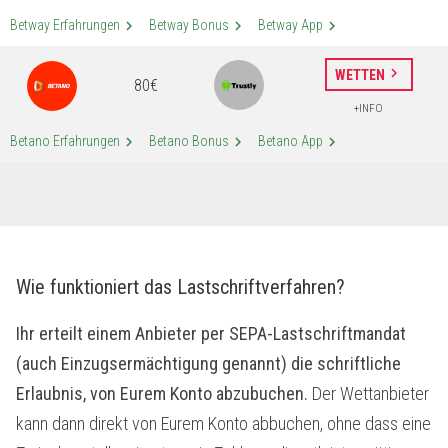
keyboard_arrow_right
keyboard_arrow_right
keyboard_arrow_right
Betway Erfahrungen
Betway Bonus
Betway App
keyboard_arrow_right
WETTEN
80€
+INFO
keyboard_arrow_right
keyboard_arrow_right
keyboard_arrow_right
Betano Erfahrungen
Betano Bonus
Betano App
Wie funktioniert das Lastschriftverfahren?
Ihr erteilt einem Anbieter per SEPA-Lastschriftmandat
(auch Einzugsermächtigung genannt) die schriftliche
Erlaubnis, von Eurem Konto abzubuchen.
Der Wettanbieter
kann dann direkt von Eurem Konto abbuchen, ohne dass eine