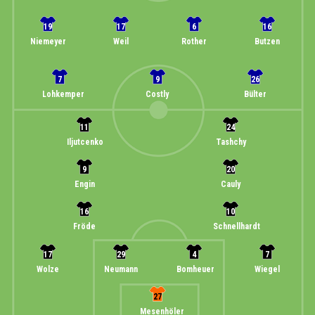
19
17
6
16
Niemeyer
Weil
Rother
Butzen
7
9
26
Lohkemper
Costly
Bülter
11
24
Iljutcenko
Tashchy
9
20
Engin
Cauly
16
10
Fröde
Schnellhardt
17
29
4
7
Wolze
Neumann
Bomheuer
Wiegel
27
Mesenhöler