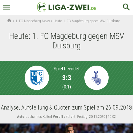
menu
search
home
>
1. FC Magdeburg News
>
Heute: 1. FC Magdeburg gegen MSV Duisburg
Heute: 1. FC Magdeburg gegen MSV
Duisburg
Spiel beendet
3:3
(
0:1
)
Analyse, Aufstellung & Quoten zum Spiel am 26.09.2018
Autor:
Johannes Ketterl
Veröffentlicht:
Freitag, 20.11.2020 | 10:02