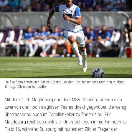
Heiß auf den ersten Sieg. Marcel Costly und der FCM sehnen sich nach drei Punkten.
©Imago/Christian Schroedter
Mit dem 1. FC Magdeburg und dem MSV Duisburg stehen sich
zwei von drei noch sieglosen Teams direkt gegenüber, die wenig
überraschend auch im Tabellenkeller zu finden sind. Für
Magdeburg reicht es dank vier Unentschieden immerhin noch zu
Platz 16, während Duisburg mit nur einem Zähler Träger der