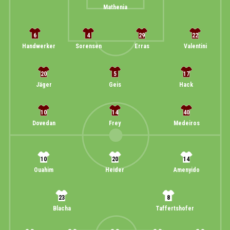
Mathenia
6
4
29
22
Handwerker
Sorensen
Erras
Valentini
20
5
17
Jäger
Geis
Hack
10
14
40
Dovedan
Frey
Medeiros
10
20
14
Ouahim
Heider
Amenyido
23
8
Blacha
Taffertshofer