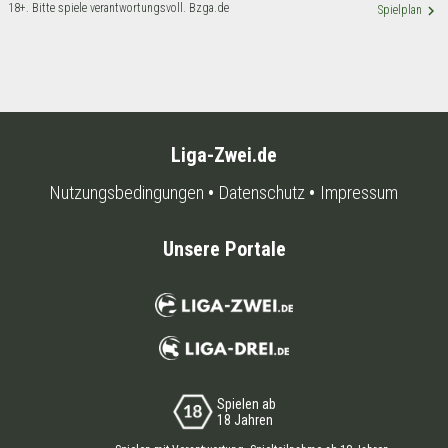
18+. Bitte spiele verantwortungsvoll. Bzga.de
keyboard_arrow_right
Spielplan
Liga-Zwei.de
Nutzungsbedingungen
Datenschutz
Impressum
Unsere Portale
Spielen ab
18 Jahren