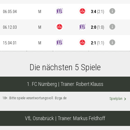
info
3:4
(
2:1
)
06.05.04
M
info
2:0
(
1:0
)
06.12.03
M
info
2:1
(
1:1
)
15.04.01
M
Die nächsten 5 Spiele
1. FC Nürnberg
| Trainer:
Robert Klauss
18+. Bitte spiele verantwortungsvoll. Bzga.de
keyboard_arrow_right
Spielplan
VfL Osnabrück
| Trainer:
Markus Feldhoff