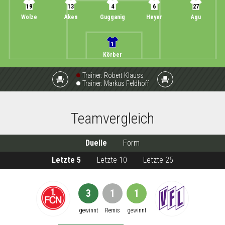
19
13
4
6
27
Wolze
Aken
Gugganig
Heyer
Agu
1
Körber
Trainer:
Robert Klauss
event_seat
event_seat
Trainer:
Markus Feldhoff
Teamvergleich
Duelle
Form
Letzte 5
Letzte 10
Letzte 25
3
1
1
gewinnt
Remis
gewinnt