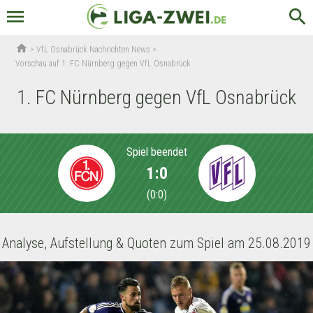
menu
search
home
>
VfL Osnabrück Nachrichten News
>
Vorschau auf 1. FC Nürnberg gegen VfL Osnabrück
1. FC Nürnberg gegen VfL Osnabrück
Spiel beendet
1:0
(
0:0
)
Analyse, Aufstellung & Quoten zum Spiel am 25.08.2019